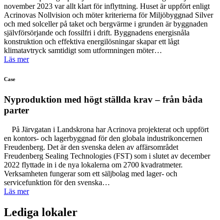
november 2023 var allt klart för inflyttning. Huset är uppfört enligt
Acrinovas Nollvision och möter kriterierna för Miljöbyggnad Silver
och med solceller på taket och bergvärme i grunden är byggnaden
självförsörjande och fossilfri i drift. Byggnadens energisnåla
konstruktion och effektiva energilösningar skapar ett lågt
klimatavtryck samtidigt som utformningen möter…
Läs mer
Case
Nyproduktion med högt ställda krav – från båda
parter
På Järvgatan i Landskrona har Acrinova projekterat och uppfört
en kontors- och lagerbyggnad för den globala industrikoncernen
Freudenberg. Det är den svenska delen av affärsområdet
Freudenberg Sealing Technologies (FST) som i slutet av december
2022 flyttade in i de nya lokalerna om 2700 kvadratmeter.
Verksamheten fungerar som ett säljbolag med lager- och
servicefunktion för den svenska…
Läs mer
Lediga lokaler