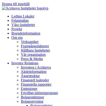
Hoppa till innehåll
Lediga Lokaler
Felanmälan
Våra fastigheter
Projekt
Boendeinformation
Om oss
Verksamhet
Framgångsfaktorer
Hållbara fastigheter
Vår organisation
Press & Media
Investor Relations
Investera i Acrinova
Aktieinformation
Ägarstruktur
Finansiell kalender
Finansiella rapporter
Emissioner
Frivilligt inlösenprogram
Bolagsstämmor
Bolagsstyrning
Bolagsordning