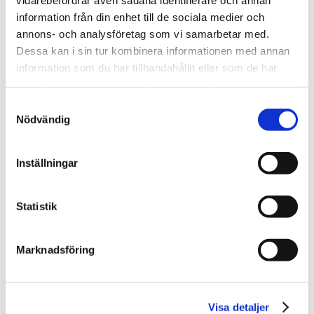
information från din enhet till de sociala medier och
annons- och analysföretag som vi samarbetar med.
Dessa kan i sin tur kombinera informationen med annan
information som du har tillhandahållit eller som de har
samlat in när du har använt deras tjänster.
Samtyckesval
Nödvändig
Elektrogatan 7
Inställningar
Adress:
Elektrogatan 7
Läs mer ➝
Statistik
Typ:
Industrilokaler
Yta:
7000 kvm
Marknadsföring
Läs mer ➝
Visa detaljer