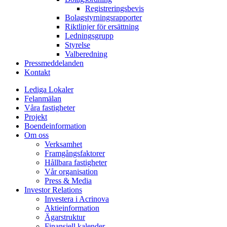
Registreringsbevis
Bolagstyrningsrapporter
Riktlinjer för ersättning
Ledningsgrupp
Styrelse
Valberedning
Pressmeddelanden
Kontakt
Lediga Lokaler
Felanmälan
Våra fastigheter
Projekt
Boendeinformation
Om oss
Verksamhet
Framgångsfaktorer
Hållbara fastigheter
Vår organisation
Press & Media
Investor Relations
Investera i Acrinova
Aktieinformation
Ägarstruktur
Finansiell kalender