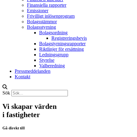
Finansiella rapporter
Emissioner
Frivilligt inlösenprogram
Bolagsstämmor
Bolagsstyrning
Bolagsordning
Registreringsbevis
Bolagstyrningsrapporter
Riktlinjer för ersättning
Ledningsgrupp
Styrelse
Valberedning
Pressmeddelanden
Kontakt
Sök
Vi skapar värden
i fastigheter
Gå direkt till