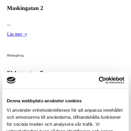
Maskingatan 2
...
Läs mer ➝
Helsingborg
Elektrogatan 7
...
Läs mer ➝
Denna webbplats använder cookies
Se alla lediga lokaler
Vi använder enhetsidentifierare för att anpassa innehållet
och annonserna till användarna, tillhandahålla funktioner
Våra fastigheter
för sociala medier och analysera vår trafik. Vi
vidarebefordrar även sådana identifierare och annan