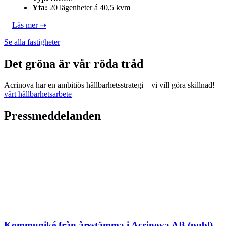
Yta:
20 lägenheter á 40,5 kvm
Läs mer ➝
Se alla fastigheter
Det gröna är vår röda tråd
Acrinova har en ambitiös hållbarhetsstrategi – vi vill göra skillnad!
vårt hållbarhetsarbete
Pressmeddelanden
Kommuniké från årsstämma i Acrinova AB (publ)