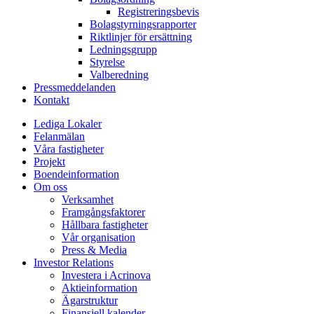
Registreringsbevis
Bolagstyrningsrapporter
Riktlinjer för ersättning
Ledningsgrupp
Styrelse
Valberedning
Pressmeddelanden
Kontakt
Lediga Lokaler
Felanmälan
Våra fastigheter
Projekt
Boendeinformation
Om oss
Verksamhet
Framgångsfaktorer
Hållbara fastigheter
Vår organisation
Press & Media
Investor Relations
Investera i Acrinova
Aktieinformation
Ägarstruktur
Finansiell kalender