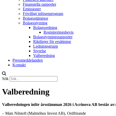
Finansiella rapporter
Emissioner
Frivilligt inlösenprogram
Bolagsstämmor
Bolagsstyrning
Bolagsordning
Registreringsbevis
Bolagstyrningsrapporter
Riktlinjer för ersättning
Ledningsgrupp
Styrelse
Valberedning
Pressmeddelanden
Kontakt
Sök
Valberedning
Valberedningen inför årsstämman 2026 i Acrinova AB består av:
– Mats Nilstoft (Malmöhus Invest AB), Ordförande