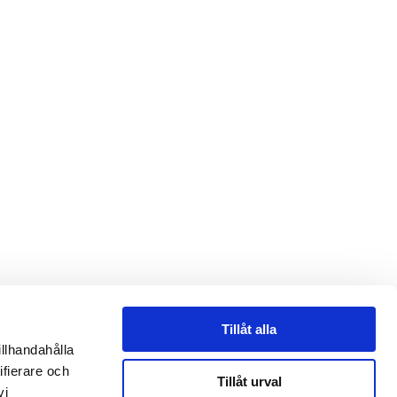
Tillåt alla
illhandahålla
ifierare och
Tillåt urval
vi