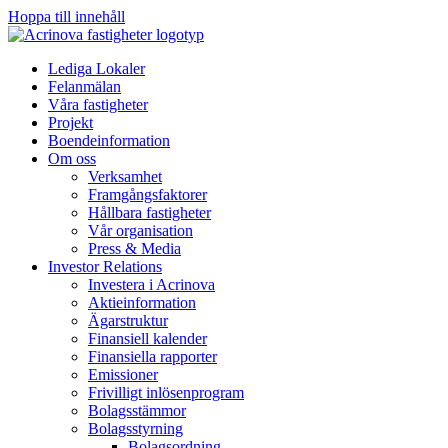
Hoppa till innehåll
Lediga Lokaler
Felanmälan
Våra fastigheter
Projekt
Boendeinformation
Om oss
Verksamhet
Framgångsfaktorer
Hållbara fastigheter
Vår organisation
Press & Media
Investor Relations
Investera i Acrinova
Aktieinformation
Ägarstruktur
Finansiell kalender
Finansiella rapporter
Emissioner
Frivilligt inlösenprogram
Bolagsstämmor
Bolagsstyrning
Bolagsordning