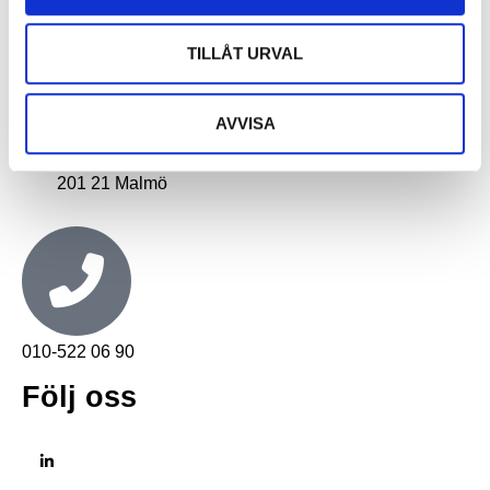
TILLÅT URVAL
Malmö
Lilla Nygatan 7
211 38 Malmö
AVVISA
Postadress
Box: 189
201 21 Malmö
010-522 06 90
Följ oss