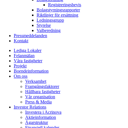
Registreringsbevis
Bolagstyrningsrapporter
Riktlinjer för ersättning
Ledningsgrupp
Styrelse
Valberedning
Pressmeddelanden
Kontakt
Lediga Lokaler
Felanmälan
Våra fastigheter
Projekt
Boendeinformation
Om oss
Verksamhet
Framgångsfaktorer
Hållbara fastigheter
Vår organisation
Press & Media
Investor Relations
Investera i Acrinova
Aktieinformation
Ägarstruktur
Finansiell kalender