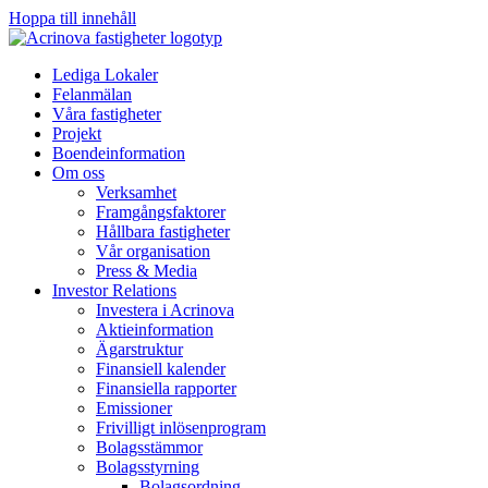
Hoppa till innehåll
Lediga Lokaler
Felanmälan
Våra fastigheter
Projekt
Boendeinformation
Om oss
Verksamhet
Framgångsfaktorer
Hållbara fastigheter
Vår organisation
Press & Media
Investor Relations
Investera i Acrinova
Aktieinformation
Ägarstruktur
Finansiell kalender
Finansiella rapporter
Emissioner
Frivilligt inlösenprogram
Bolagsstämmor
Bolagsstyrning
Bolagsordning