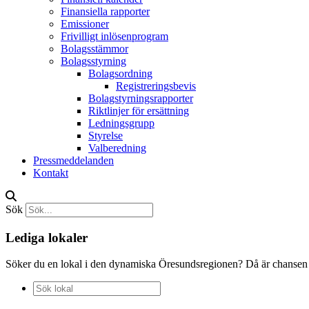
Finansiella rapporter
Emissioner
Frivilligt inlösenprogram
Bolagsstämmor
Bolagsstyrning
Bolagsordning
Registreringsbevis
Bolagstyrningsrapporter
Riktlinjer för ersättning
Ledningsgrupp
Styrelse
Valberedning
Pressmeddelanden
Kontakt
Sök
Lediga lokaler
Söker du en lokal i den dynamiska Öresundsregionen? Då är chansen sto