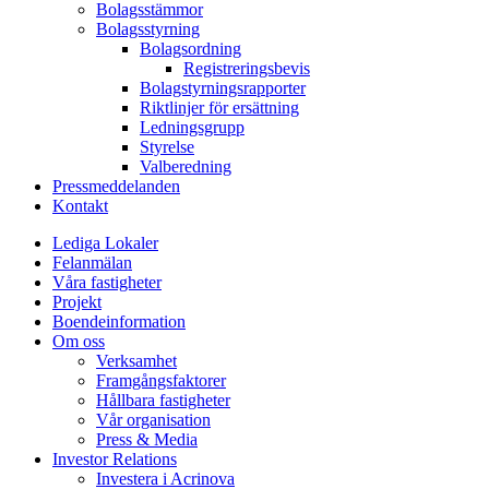
Bolagsstämmor
Bolagsstyrning
Bolagsordning
Registreringsbevis
Bolagstyrningsrapporter
Riktlinjer för ersättning
Ledningsgrupp
Styrelse
Valberedning
Pressmeddelanden
Kontakt
Lediga Lokaler
Felanmälan
Våra fastigheter
Projekt
Boendeinformation
Om oss
Verksamhet
Framgångsfaktorer
Hållbara fastigheter
Vår organisation
Press & Media
Investor Relations
Investera i Acrinova