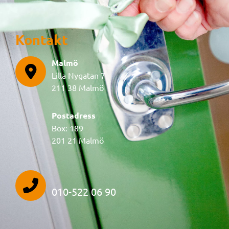
Kontakt
Malmö
Lilla Nygatan 7
211 38 Malmö
Postadress
Box: 189
201 21 Malmö
010-522 06 90