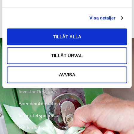
ska utvecklas genom förvärv och projektutveckling/förädling. Genom vår
samlade kompetens ska vi optimera varje fastighets värdeutveckling.
Visa detaljer
Release
TILLÅT ALLA
Snabblänkar
TILLÅT URVAL
AVVISA
Vår organisation
Investor Relations
Boendeinformation
Integritetspolicy
Hållbarhetspolicy