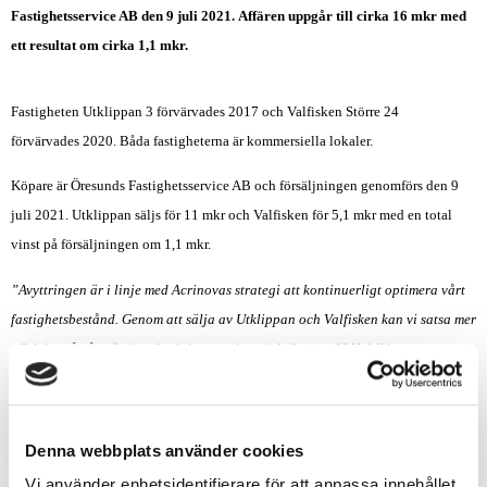
Fastighetsservice AB den 9 juli 2021. Affären uppgår till cirka 16 mkr med
ett resultat om cirka 1,1 mkr.
Fastigheten Utklippan 3 förvärvades 2017 och Valfisken Större 24
förvärvades 2020. Båda fastigheterna är kommersiella lokaler.
Köpare är Öresunds Fastighetsservice AB och försäljningen genomförs den 9
juli 2021. Utklippan säljs för 11 mkr och Valfisken för 5,1 mkr med en total
vinst på försäljningen om 1,1 mkr.
”Avyttringen är i linje med Acrinovas strategi att kontinuerligt optimera vårt
fastighetsbestånd. Genom att sälja av Utklippan och Valfisken kan vi satsa mer
effektivt på våra övriga fastigheter och projekt”
, säger Ulf Wallén,
CEO på Acrinova.
Öresunds Fastighetsservice AB är ett nytt bolag som består av Fastighetsservice
Denna webbplats använder cookies
AB och VVS Huset AB som tidigare helägdes av Acrinova. Öresunds
Fastighetsservice AB ägs numera av Fredrik Svensson och Acrinova med
Vi använder enhetsidentifierare för att anpassa innehållet