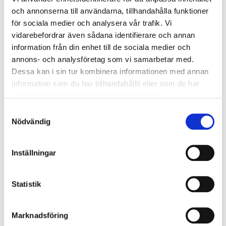
och annonserna till användarna, tillhandahålla funktioner
vardera 45 % och Östersjöhus AB med 10%.
för sociala medier och analysera vår trafik. Vi
vidarebefordrar även sådana identifierare och annan
information från din enhet till de sociala medier och
För ytterligare information, vänligen kontakta:
annons- och analysföretag som vi samarbetar med.
Ulf Wallén, CEO
Dessa kan i sin tur kombinera informationen med annan
0708-30 79 90
information som du har tillhandahållit eller som de har
ulf.wallen@acrinova.se
samlat in när du har använt deras tjänster.
www.acrinova.se
Samtyckesval
Nödvändig
Certified Adviser
Svensk Kapitalmarknadsgranskning AB
Inställningar
Telefon: +46 11 32 30 732
E-post:
ca@skmg.se
Statistik
Acrinova
är ett aktivt fastighets- och förvaltningsbolag verksamt i södra
Marknadsföring
Sverige, med tyngdpunkt på Öresundsregionen. Acrinovas fastighetsbestånd