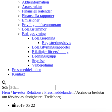
Aktieinformation
Ägarstruktur
Finansiell kalender
Finansiella rapporter
Emissioner
Frivilligt inlösenprogram
Bolagsstämmor
Bolagsstyrning
Bolagsordning
Registreringsbevis
Bolagstyrningsrapporter
Riktlinjer för ersättning
Ledningsgrupp
Styrelse
Valberedning
Pressmeddelanden
Kontakt
Sök
Hem
/
Investor Relations
/
Pressmeddelanden
/
Acrinova beslutar
om förvärv av fastigheter i Trelleborg
2019-05-22