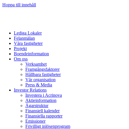
Hoppa till innehåll
Lediga Lokaler
Felanmälan
Våra fastigheter
Projekt
Boendeinformation
Om oss
Verksamhet
Framgångsfaktorer
Hållbara fastigheter
Vår organisation
Press & Media
Investor Relations
Investera i Acrinova
Aktieinformation
Ägarstruktur
Finansiell kalender
Finansiella rapporter
Emissioner
Frivilligt inlösenprogram