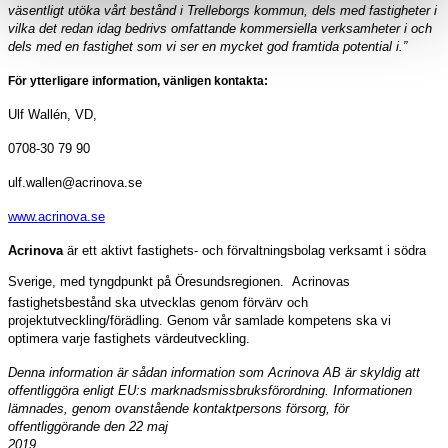
väsentligt utöka vårt bestånd i Trelleborgs kommun, dels med fastigheter i
vilka det redan idag bedrivs omfattande kommersiella verksamheter i och
dels med en fastighet som vi ser en mycket god framtida potential i.”
För ytterligare information, vänligen kontakta:
Ulf Wallén, VD,
0708-30 79 90
ulf.wallen@acrinova.se
www.acrinova.se
Acrinova
är ett aktivt fastighets- och förvaltningsbolag verksamt i södra
Sverige, med tyngdpunkt på Öresundsregionen.
Acrinovas
fastighetsbestånd ska utvecklas genom förvärv och
projektutveckling/förädling. Genom vår samlade kompetens ska vi
optimera varje fastighets värdeutveckling.
Denna information är sådan information som Acrinova AB är skyldig att
offentliggöra enligt EU:s marknadsmissbruksförordning. Informationen
lämnades, genom ovanstående kontaktpersons försorg, för
offentliggörande den 22 maj
2019.