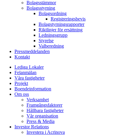
Bolagsstämmor
Bolagsstyrning
Bolagsordning
Registreringsbevis
Bolagstyrningsrapporter
Riktlinjer för ersättning
Ledningsgrupp
Styrelse
Valberedning
Pressmeddelanden
Kontakt
Lediga Lokaler
Felanmälan
Våra fastigheter
Projekt
Boendeinformation
Om oss
Verksamhet
Framgångsfaktorer
Hållbara fastigheter
Vår organisation
Press & Media
Investor Relations
Investera i Acrinova