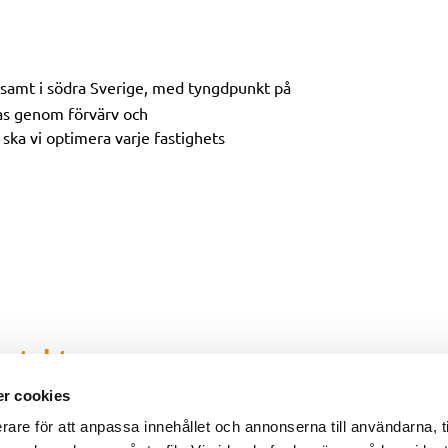
rksamt i södra Sverige, med tyngdpunkt på
as genom förvärv och
ka vi optimera varje fastighets
ntakt
r cookies
Malmö
Postadress
rare för att anpassa innehållet och annonserna till användarna, t
Lilla Nygatan 7
Box: 189