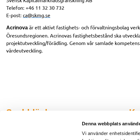
Svensk Kapitalmarknadsgranskning AB
Telefon: +46 11 32 30 732
E-post:
ca@skmg.se
är ett aktivt fastighets- och förvaltningsbolag ve
Acrinova
Öresundsregionen. Acrinovas fastighetsbestånd ska utveckl
projektutveckling/förädling. Genom vår samlade kompetens s
värdeutveckling.
Snabblänkar
Ko
Denna webbplats använde
Vår organisation
Vi använder enhetsidentifie