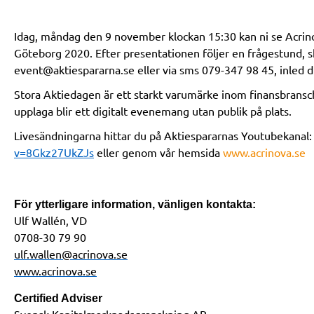
Idag, måndag den 9 november klockan 15:30 kan ni se Acrin
Göteborg 2020. Efter presentationen följer en frågestund, ski
event@aktiespararna.se
eller via sms 079-347 98 45, inled 
Stora Aktiedagen är ett starkt varumärke inom finansbransc
upplaga blir ett digitalt evenemang utan publik på plats.
Livesändningarna hittar du på Aktiespararnas Youtubekanal
v=8Gkz27UkZJs
eller genom vår hemsida
www.acrinova.se
För ytterligare information, vänligen kontakta:
Ulf Wallén, VD
0708-30 79 90
ulf.wallen@acrinova.se
www.acrinova.se
Certified Adviser