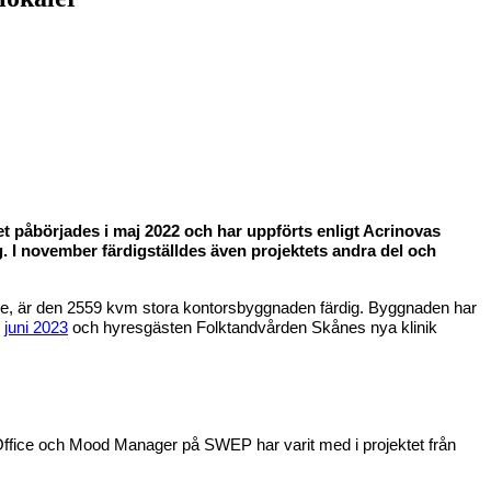
et påbörjades i maj 2022 och har uppförts enligt Acrinovas
g. I november färdigställdes även projektets andra del och
nare, är den 2559 kvm stora kontorsbyggnaden färdig. Byggnaden har
i
juni 2023
och hyresgästen Folktandvården Skånes nya klinik
 Office och Mood Manager på SWEP har varit med i projektet från