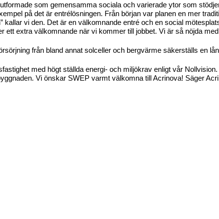
 är utformade som gemensamma sociala och varierade ytor som stödje
pel på det är entrélösningen. Från början var planen en mer traditio
” kallar vi den. Det är en välkomnande entré och en social mötesplat
ett extra välkomnande när vi kommer till jobbet. Vi är så nöjda med h
rsörjning från bland annat solceller och bergvärme säkerställs en lån
sfastighet med högt ställda energi- och miljökrav enligt vår Nollvisi
ga byggnaden. Vi önskar SWEP varmt välkomna till Acrinova! Säger Acri