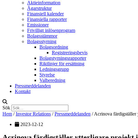
Aktieinformation
Ägarstruktur
Finansiell kalender
Finansiella rapporter
Emissioner
Frivilligt inlösenprogram
Bolagsstämmor
Bolagsstyrning
Bolagsordning
Registreringsbevis
Bolagstyrningsrapporter
Riktlinjer för ersättning
Ledningsgrupp
Styrelse
Valberedning
Pressmeddelanden
Kontakt
Sök
Hem
/
Investor Relations
/
Pressmeddelanden
/
Acrinova färdigställer
2023-12-12
Acrinova färdigställer ytterligare projek