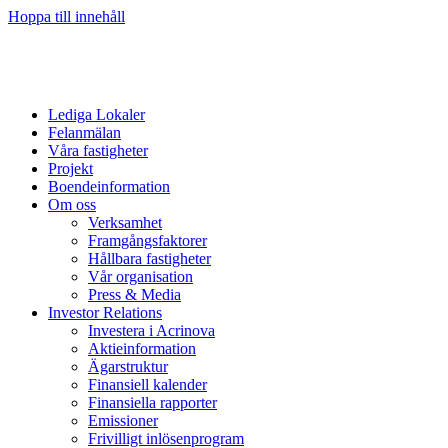
Hoppa till innehåll
Lediga Lokaler
Felanmälan
Våra fastigheter
Projekt
Boendeinformation
Om oss
Verksamhet
Framgångsfaktorer
Hållbara fastigheter
Vår organisation
Press & Media
Investor Relations
Investera i Acrinova
Aktieinformation
Ägarstruktur
Finansiell kalender
Finansiella rapporter
Emissioner
Frivilligt inlösenprogram