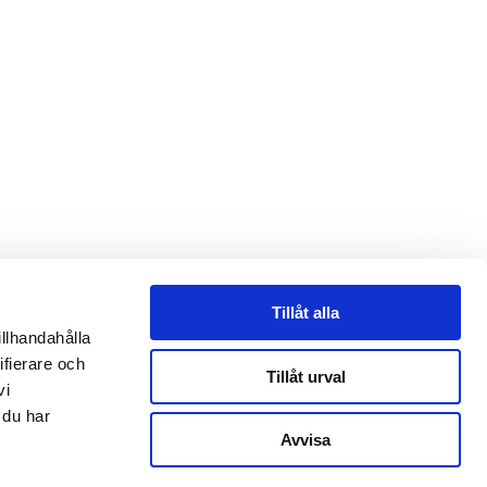
Tillåt alla
illhandahålla
ifierare och
Tillåt urval
vi
 du har
Avvisa