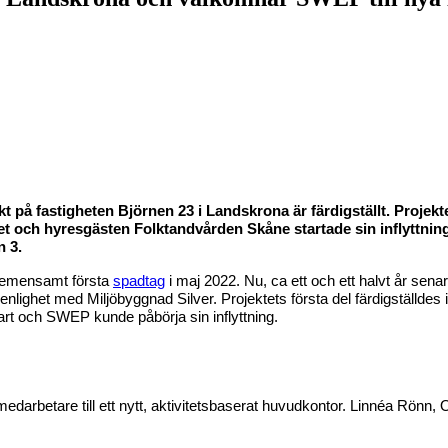
 på fastigheten Björnen 23 i Landskrona är färdigställt. Projekt
ektet och hyresgästen Folktandvården Skåne startade sin inflyttnin
n 3.
 gemensamt första
spadtag
i maj 2022. Nu, ca ett och ett halvt år se
enlighet med Miljöbyggnad Silver. Projektets första del färdigställdes 
art och SWEP kunde påbörja sin inflyttning.
arbetare till ett nytt, aktivitetsbaserat huvudkontor. Linnéa Rönn,