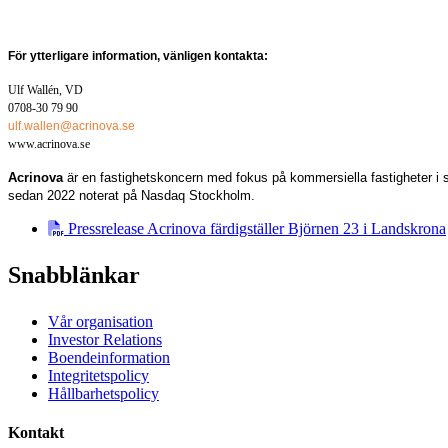
För ytterligare information, vänligen kontakta:
Ulf Wallén, VD
0708-30 79 90
ulf.wallen@acrinova.se
www.acrinova.se
Acrinova
är en fastighetskoncern med fokus
på kommersiella fastigheter i s
sedan 2022 noterat på Nasdaq Stockholm.
Pressrelease Acrinova färdigställer Björnen 23 i Landskrona
Snabblänkar
Vår organisation
Investor Relations
Boendeinformation
Integritetspolicy
Hållbarhetspolicy
Kontakt