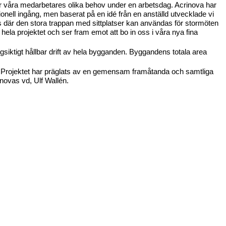
r våra medarbetares olika behov under en arbetsdag. Acrinova har
nell ingång, men baserat på en idé från en anställd utvecklade vi
s där den stora trappan med sittplatser kan användas för stormöten
ela projektet och ser fram emot att bo in oss i våra nya fina
gsiktigt hållbar drift av hela bygganden. Byggandens totala area
on. Projektet har präglats av en gemensam framåtanda och samtliga
novas vd, Ulf Wallén.