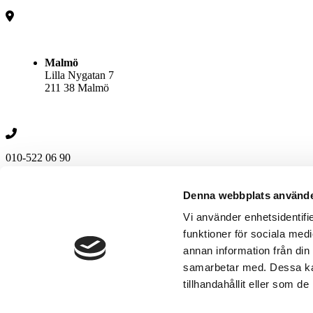
Malmö
Lilla Nygatan 7
211 38 Malmö
010-522 06 90
Följ oss
Denna webbplats använde
Vi använder enhetsidentifie
funktioner för sociala medi
Kontakta oss
annan information från din
010-522 06 90
Namn
samarbetar med. Dessa kan
E-post
tillhandahållit eller som d
Telefon