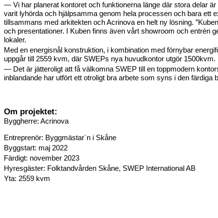
— Vi har planerat kontoret och funktionerna länge där stora delar
varit lyhörda och hjälpsamma genom hela processen och bara ett exem
tillsammans med arkitekten och Acrinova en helt ny lösning. ”Kuben
och presentationer. I Kuben finns även vårt showroom och entrén ger 
lokaler.
Med en energisnål konstruktion, i kombination med förnybar energifö
uppgår till 2559 kvm, där SWEPs nya huvudkontor utgör 1500kvm.
— Det är jätteroligt att få välkomna SWEP till en toppmodern kontor
inblandande har utfört ett otroligt bra arbete som syns i den färdi
Om projektet:
Byggherre: Acrinova
Entreprenör:
Byggmästar´n i Skåne
Byggstart: maj 2022
Färdigt: november 2023
Hyresgäster: Folktandvården Skåne, SWEP International AB
Yta: 2559 kvm