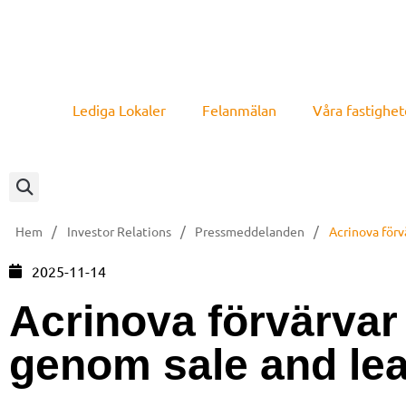
Lediga Lokaler
Felanmälan
Våra fastighet
/
/
/
Hem
Investor Relations
Pressmeddelanden
Acrinova förv
2025-11-14
Acrinova förvärvar 
genom sale and le