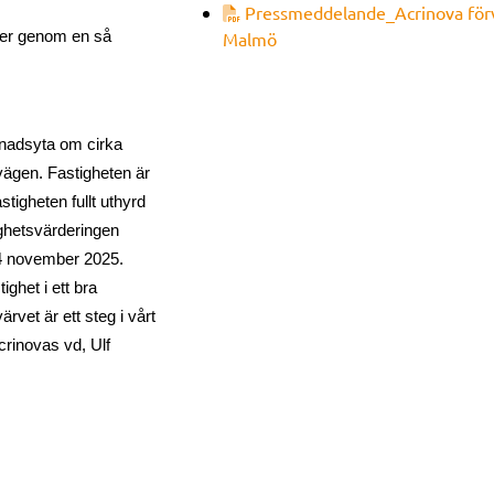
Pressmeddelande_Acrinova förvä
sker genom en så
Malmö
gnadsyta om cirka
gvägen. Fastigheten är
tigheten fullt uthyrd
ighetsvärderingen
 14 november 2025.
tighet i ett bra
rvet är ett steg i vårt
crinovas vd, Ulf