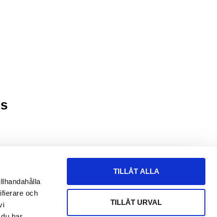
ss
TILLÅT ALLA
illhandahålla
ifierare och
TILLÅT URVAL
vi
 du har