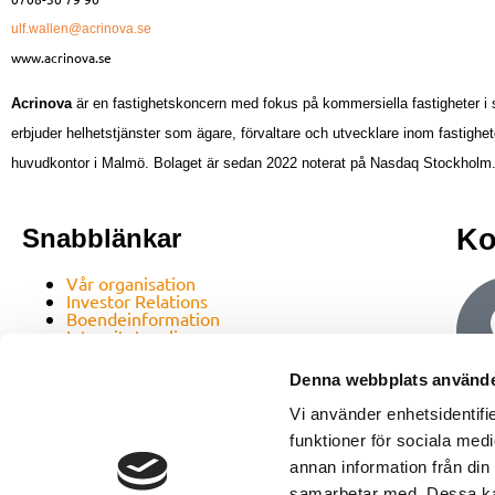
ulf.wallen@acrinova.se
www.acrinova.se
Acrinova
är en fastighetskoncern med fokus
på kommersiella fastigheter i 
erbjuder helhetstjänster som ägare, förvaltare och utvecklare inom fastighete
huvudkontor i Malmö. Bolaget är sedan 2022 noterat på Nasdaq Stockholm
Snabblänkar
Ko
Vår organisation
Investor Relations
Boendeinformation
Integritetspolicy
Hållbarhetspolicy
Denna webbplats använde
Vi använder enhetsidentifie
funktioner för sociala medi
annan information från din
samarbetar med. Dessa kan