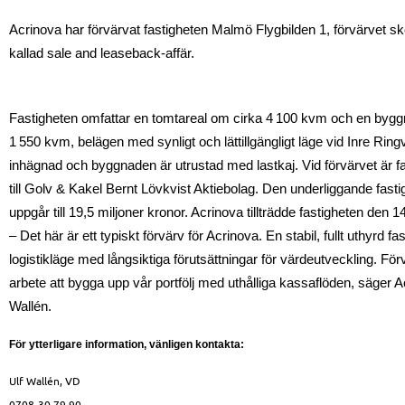
Acrinova har förvärvat fastigheten Malmö Flygbilden 1, förvärvet 
kallad sale and leaseback-affär.
Fastigheten omfattar en tomtareal om cirka 4 100 kvm och en byg
1 550 kvm, belägen med synligt och lättillgängligt läge vid Inre Rin
inhägnad och byggnaden är utrustad med lastkaj. Vid förvärvet är fas
till Golv & Kakel Bernt Lövkvist Aktiebolag. Den underliggande fast
uppgår till 19,5 miljoner kronor. Acrinova tillträdde fastigheten den
– Det här är ett typiskt förvärv för Acrinova. En stabil, fullt uthyrd fas
logistikläge med långsiktiga förutsättningar för värdeutveckling. Förvä
arbete att bygga upp vår portfölj med uthålliga kassaflöden, säger A
Wallén.
För ytterligare information, vänligen kontakta:
Ulf Wallén, VD
0708-30 79 90