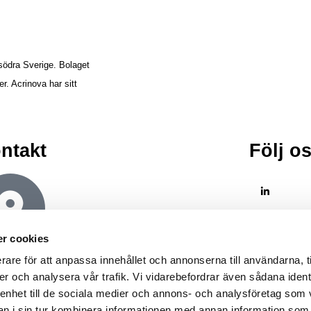
södra Sverige. Bolaget
r. Acrinova har sitt
.
ntakt
Följ o
r cookies
Malmö
Postadress
rare för att anpassa innehållet och annonserna till användarna, t
Lilla Nygatan 7
Box: 189
211 38 Malmö
201 21 Malmö
er och analysera vår trafik. Vi vidarebefordrar även sådana ident
 enhet till de sociala medier och annons- och analysföretag som 
 i sin tur kombinera informationen med annan information som