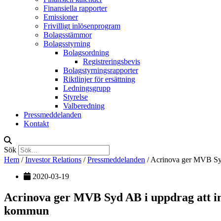
Finansiella rapporter
Emissioner
Frivilligt inlösenprogram
Bolagsstämmor
Bolagsstyrning
Bolagsordning
Registreringsbevis
Bolagstyrningsrapporter
Riktlinjer för ersättning
Ledningsgrupp
Styrelse
Valberedning
Pressmeddelanden
Kontakt
Sök
Hem
/
Investor Relations
/
Pressmeddelanden
/
Acrinova ger MVB Syd 
2020-03-19
Acrinova ger MVB Syd AB i uppdrag att in
kommun