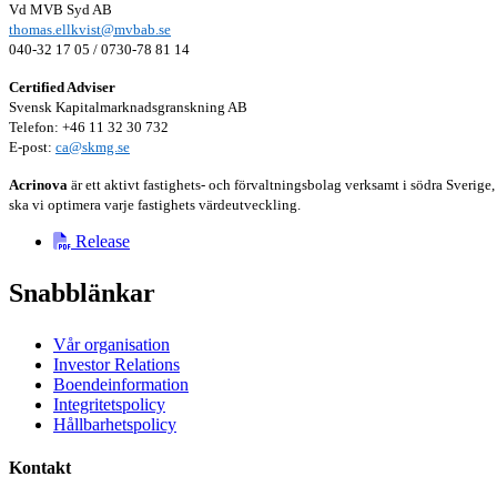
Vd MVB Syd AB
thomas.ellkvist@mvbab.se
040-32 17 05 / 0730-78 81 14
Certified Adviser
Svensk Kapitalmarknadsgranskning AB
Telefon: +46 11 32 30 732
E-post:
ca@skmg.se
Acrinova
är ett aktivt fastighets- och förvaltningsbolag verksamt i södra Sver
ska vi optimera varje fastighets värdeutveckling.
Release
Snabblänkar
Vår organisation
Investor Relations
Boendeinformation
Integritetspolicy
Hållbarhetspolicy
Kontakt