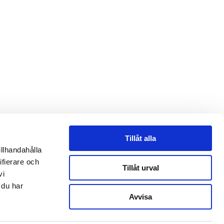
Tillåt alla
illhandahålla
ifierare och
Tillåt urval
vi
 du har
Avvisa