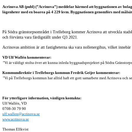
Acrinova AB (publ) (”Acrinova”) meddelar härmed att byggnationen av bolag
lägenheter med en boarea på 4 229 kvm. Byggnationen genomförs med målsätt
På Södra gränstorpsområdet i Trelleborg kommer Acrinova att utveckla stadsb
och förvänta vara färdigställt under Q3 2021.
Acrinovas ambition är att fastigheterna ska vara nollenergihus, vilket innebä
VD Ulf Wallén kommenterar:
”
Vi är väldigt stolta över att kunna inleda byggnadsprojektet på Södra Gränstor
Kommundirektör i Trelleborgs kommun Fredrik Geijer kommenterar:
”
Vi på Trelleborgs kommun har alltid haft ett gott samarbete med Acrinova och s
För ytterligare information, vänligen kontakta:
Ulf Wallén, VD
0708-30 79 90
ulf.wallen@acrinova.se
www.acrinova.se
Thomas Ellkvist