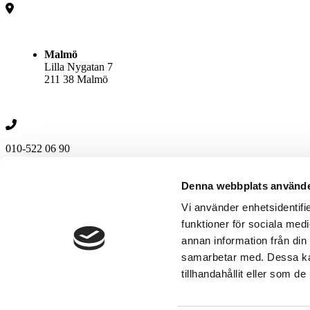
Malmö
Lilla Nygatan 7
211 38 Malmö
010-522 06 90
Följ oss
Denna webbplats använde
Vi använder enhetsidentifie
funktioner för sociala medi
Kontakta oss
annan information från din
010-522 06 90
Namn
samarbetar med. Dessa kan
E-post
tillhandahållit eller som d
Telefon