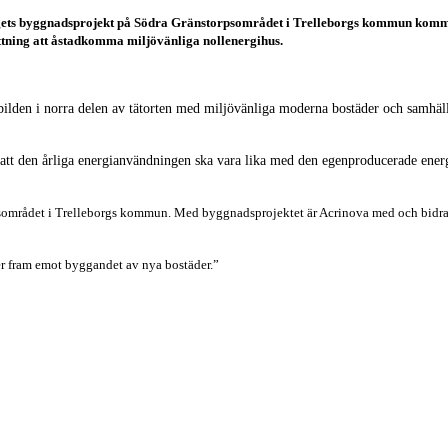
ets byggnadsprojekt på Södra Gränstorpsområdet i Trelleborgs kommun kommer 
ning att åstadkomma miljövänliga nollenergihus.
ilden i norra delen av tätorten med miljövänliga moderna bostäder och samhälls
r att den årliga energianvändningen ska vara lika med den egenproducerade ener
psområdet i Trelleborgs kommun. Med byggnadsprojektet är Acrinova med och bidrar 
er fram emot byggandet av nya bostäder.”