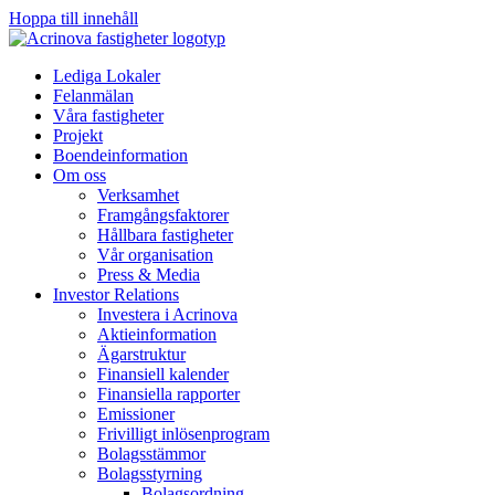
Hoppa till innehåll
Lediga Lokaler
Felanmälan
Våra fastigheter
Projekt
Boendeinformation
Om oss
Verksamhet
Framgångsfaktorer
Hållbara fastigheter
Vår organisation
Press & Media
Investor Relations
Investera i Acrinova
Aktieinformation
Ägarstruktur
Finansiell kalender
Finansiella rapporter
Emissioner
Frivilligt inlösenprogram
Bolagsstämmor
Bolagsstyrning
Bolagsordning