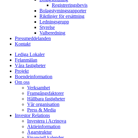
Registreringsbevis
Bolagstyrningsrapporter
Riktlinjer för ersättning
Ledningsgrupp
Styrelse
Valberedning
Pressmeddelanden
Kontakt
Lediga Lokaler
Felanmälan
Våra fastigheter
Projekt
Boendeinformation
Om oss
Verksamhet
Framgångsfaktorer
Hållbara fastigheter
Vår organisation
Press & Media
Investor Relations
Investera i Acrinova
Aktieinformation
Ägarstruktur
Finansiell kalender