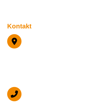
Hållbarhetspolicy
Kontakt
Malmö
Lilla Nygatan 7
211 38 Malmö
Postadress
Box: 189
201 21 Malmö
010-522 06 90