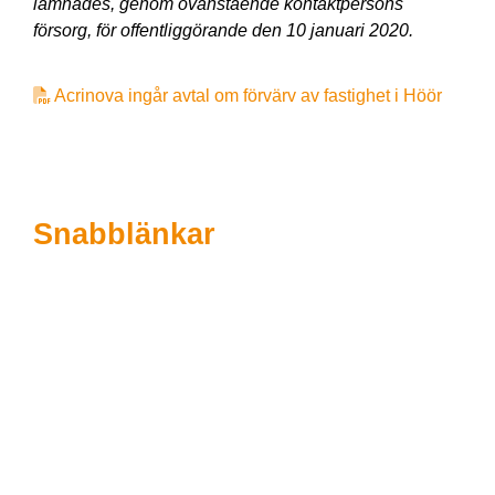
lämnades, genom ovanstående kontaktpersons
försorg, för offentliggörande den 10 januari 2020
.
Acrinova ingår avtal om förvärv av fastighet i Höör
Snabblänkar
Vår organisation
Investor Relations
Boendeinformation
Integritetspolicy