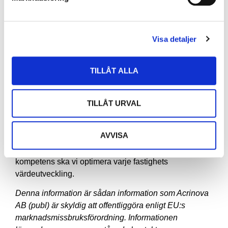
0708-30 79 90
Visa detaljer
ulf.wallen@acrinova.se
www.acrinova.se
TILLÅT ALLA
Acrinova
är ett aktivt fastighets- och förvaltningsbolag
TILLÅT URVAL
verksamt i södra Sverige, med tyngdpunkt på
Öresundsregionen. Acrinovas fastighetsbestånd ska
AVVISA
utvecklas genom förvärv och
projektutveckling/förädling. Genom vår samlade
kompetens ska vi optimera varje fastighets
värdeutveckling.
Denna information är sådan information som Acrinova
AB (publ) är skyldig att offentliggöra enligt EU:s
marknadsmissbruksförordning. Informationen