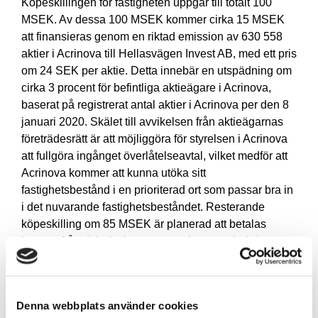
Köpeskillingen för fastigheten uppgår till totalt 100
MSEK. Av dessa 100 MSEK kommer cirka 15 MSEK
att finansieras genom en riktad emission av 630 558
aktier i Acrinova till Hellasvägen Invest AB, med ett pris
om 24 SEK per aktie. Detta innebär en utspädning om
cirka 3 procent för befintliga aktieägare i Acrinova,
baserat på registrerat antal aktier i Acrinova per den 8
januari 2020. Skälet till avvikelsen från aktieägarnas
företrädesrätt är att möjliggöra för styrelsen i Acrinova
att fullgöra ingånget överlåtelseavtal, vilket medför att
Acrinova kommer att kunna utöka sitt
fastighetsbestånd i en prioriterad ort som passar bra in
i det nuvarande fastighetsbeståndet. Resterande
köpeskilling om 85 MSEK är planerad att betalas
kontant från dels Acrinovas egna kassa och dels
genom banklån.
VD Ulf Wallén kommenterar:
Denna webbplats använder cookies