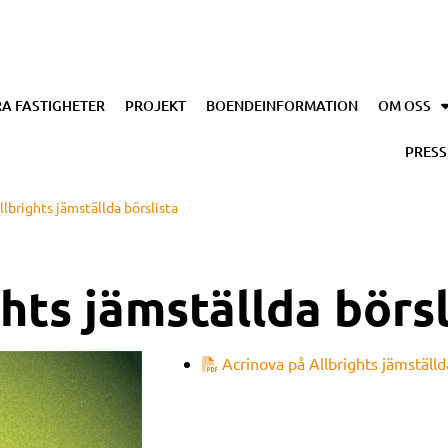
A FASTIGHETER
PROJEKT
BOENDEINFORMATION
OM OSS
PRES
llbrights jämställda börslista
hts jämställda börsl
Acrinova på Allbrights jämställd