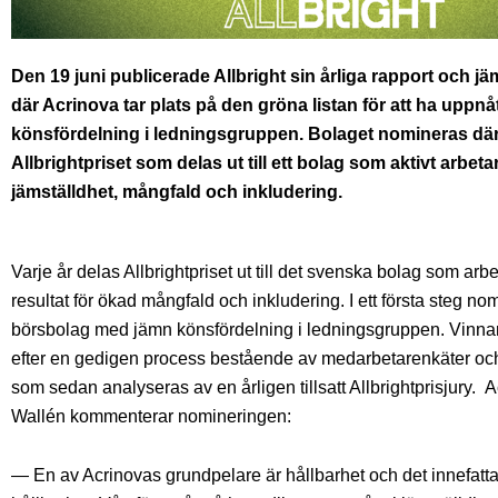
Den 19 juni publicerade Allbright sin årliga rapport och jä
där Acrinova tar plats på den gröna listan för att ha uppnå
könsfördelning i ledningsgruppen. Bolaget nomineras där
Allbrightpriset som delas ut till ett bolag som aktivt arbeta
jämställdhet, mångfald och inkludering.
Varje år delas Allbrightpriset ut till det svenska bolag som arb
resultat för ökad mångfald och inkludering. I ett första steg n
börsbolag med jämn könsfördelning i ledningsgruppen. Vinna
efter en gedigen process bestående av medarbetarenkäter och
som sedan analyseras av en årligen tillsatt Allbrightprisjury.
A
Wallén kommenterar nomineringen:
— En av Acrinovas grundpelare är hållbarhet och det innefatta