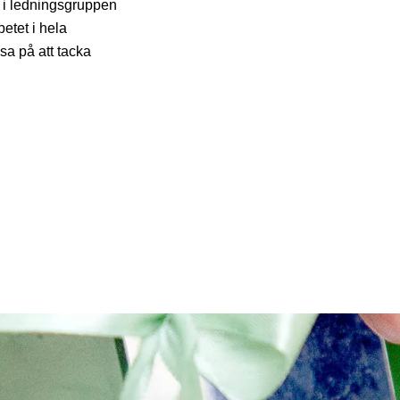
t i ledningsgruppen
betet i hela
sa på att tacka