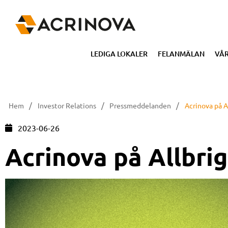
LEDIGA LOKALER
FELANMÄLAN
VÅR
/
/
/
Hem
Investor Relations
Pressmeddelanden
Acrinova på A
2023-06-26
Acrinova på Allbrig