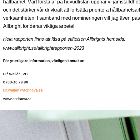
hållbarhet. Vårt första år på huvudlistan uppnår vi jämställdhe
och det stärker vår drivkraft att fortsätta prioritera hållbarhetsar
verksamheten
. I samband med nomineringen vill jag även pas
Allbright för deras viktiga arbete!
Hela rapporten finns att läsa på stiftelsen Allbrights hemsida:
www.allbright.se/allbrightrapporten-2023
För ytterligare information, vänligen kontakta:
Ulf Wallén, VD
0708-30 79 90
ulf.wallen@acrinova.se
www.acrinova.se