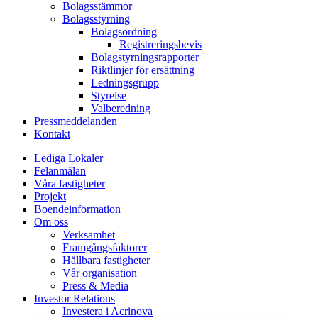
Bolagsstämmor
Bolagsstyrning
Bolagsordning
Registreringsbevis
Bolagstyrningsrapporter
Riktlinjer för ersättning
Ledningsgrupp
Styrelse
Valberedning
Pressmeddelanden
Kontakt
Lediga Lokaler
Felanmälan
Våra fastigheter
Projekt
Boendeinformation
Om oss
Verksamhet
Framgångsfaktorer
Hållbara fastigheter
Vår organisation
Press & Media
Investor Relations
Investera i Acrinova