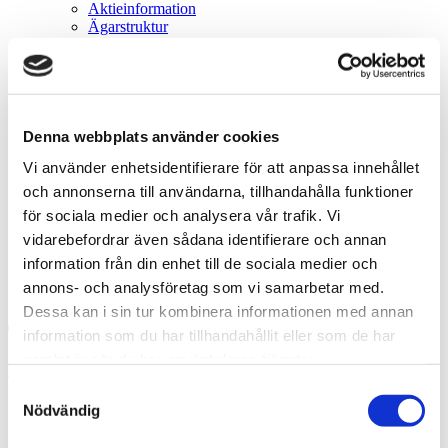
Aktieinformation
Ägarstruktur
Finansiell kalender
Finansiella rapporter
Emissioner
Frivilligt inlösenprogram
Bolagsstämmor
Bolagsstyrning
Denna webbplats använder cookies
Bolagsordning
Vi använder enhetsidentifierare för att anpassa innehållet
Registreringsbevis
Bolagstyrningsrapporter
och annonserna till användarna, tillhandahålla funktioner
Riktlinjer för ersättning
för sociala medier och analysera vår trafik. Vi
Ledningsgrupp
vidarebefordrar även sådana identifierare och annan
Styrelse
Valberedning
information från din enhet till de sociala medier och
Pressmeddelanden
annons- och analysföretag som vi samarbetar med.
Kontakt
Dessa kan i sin tur kombinera informationen med annan
information som du har tillhandahållit eller som de har
Sök
samlat in när du har använt deras tjänster.
Hem
/
Investor Relations
/
Pressmeddelanden
/
Acrinova
tidigarelägger rapporter
Samtyckesval
Nödvändig
2019-05-06