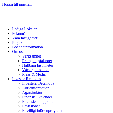
Hoppa till innehåll
Lediga Lokaler
Felanmälan
Våra fastigheter
Projekt
Boendeinformation
Om oss
Verksamhet
Framgångsfaktorer
Hållbara fastigheter
Vår organisation
Press & Media
Investor Relations
Investera i Acrinova
Aktieinformation
Ägarstruktur
Finansiell kalender
Finansiella rapporter
Emissioner
Frivilligt inlösenprogram