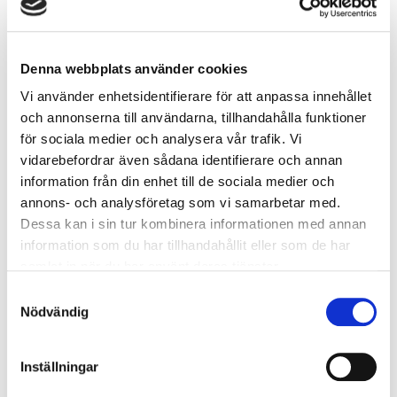
för att möta verksamhetens behov med moderna ytor för effektiv
logistik, produktion och administration.
– The Ice Cooperation är ett spännande tillskott till Rausgård 20
Denna webbplats använder cookies
och vi ser fram emot att följa deras utveckling i sina nya, fräscha
Vi använder enhetsidentifierare för att anpassa innehållet
lokaler, säger Ulf Wallén, vd på Acrinova.
och annonserna till användarna, tillhandahålla funktioner
för sociala medier och analysera vår trafik. Vi
Fastigheten är strategiskt belägen med närhet till större
vidarebefordrar även sådana identifierare och annan
transportleder, vilket skapar goda förutsättningar för logistik- och
information från din enhet till de sociala medier och
produktionsverksamheter. Acrinova fortsätter att utveckla sitt
annons- och analysföretag som vi samarbetar med.
fastighetsbestånd i södra Sverige med fokus på projekt och
Dessa kan i sin tur kombinera informationen med annan
kommersiella fastigheter inom lager, logistik och industri.
information som du har tillhandahållit eller som de har
samlat in när du har använt deras tjänster.
Samtyckesval
För ytterligare information, vänligen kontakta:
Nödvändig
Ulf Wallén, VD
0708-30 79 90
Inställningar
ulf.wallen@acrinova.se