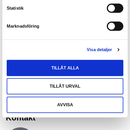
www.acrinova.se
Statistik
Acrinova
är en fastighetskoncern med fokus
på kommersiella fastigheter
i södra Sverige. Bolaget erbjuder helhetstjänster som ägare, förvaltare
Marknadsföring
och utvecklare inom fastigheter. Acrinova har sitt huvudkontor i Malmö.
Bolaget är sedan 2022 noterat på Nasdaq Stockholm.
Visa detaljer
Acrinova välkomnar The Ice Cooperation Nordic AB
till Rausgård 20 i Helsingborg
TILLÅT ALLA
Snabblänkar
TILLÅT URVAL
Vår organisation
Investor Relations
Boendeinformation
Integritetspolicy
AVVISA
Hållbarhetspolicy
Kontakt