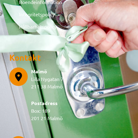
Boendeinformation
Integritetspolicy
Hållbarhetspolicy
Kontakt
Malmö
Lilla Nygatan 7
211 38 Malmö
Postadress
Box: 189
201 21 Malmö