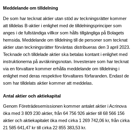
Meddelande om tilldelning
De som har tecknat aktier utan stöd av teckningsrätter kommer
att tilldelas B-aktier i enlighet med de tilldelningsprinciper som
anges i de fullständiga villkor som hålls tillgängliga på Bolagets
hemsida. Meddelande om tilldelning till de personer som tecknat
aktier utan teckningsrätter förväntas distribueras den 3 april 2023.
Tecknade och tilldelade aktier ska betalas kontant i enlighet med
instruktionerna på avräkningsnotan. Investerare som har tecknat
via en förvaltare kommer erhålla meddelande om tilldelning i
enlighet med deras respektive förvaltares förfaranden. Endast de
som har tilldelats aktier kommer att meddelas.
Antal aktier och aktiekapital
Genom Företrädesemissionen kommer antalet aktier i Acrinova
öka med 3 809
230 aktier, från 64
756
926 aktier till 68
566
156
aktier och aktiekapitalet öka med cirka 1 269
742,06 kr, från cirka
21 585
641,47 kr till cirka 22 855
383,53 kr.