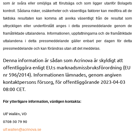
som är svåra eller omöjliga att förutsäga och som ligger utanför Bolagets
kontroll. Sådana risker, osäkerheter och väsentliga faktorer kan medföra att de
faktiska resultaten kan komma att avvika väsentligt från de resultat som
uttryckligen eller underförstått anges i detta pressmeddelande genom de
framåtriktade uttalandena. Informationen, uppfattningarna och de framåtriktade
uttalandena i detta pressmeddelande gäller enbart per dagen för detta
pressmeddelande och kan förändras utan att det meddelas.
Denna information är sådan som Acrinova är skyldigt att
offentliggöra enligt EU:s marknadsmissbruksförordning (EU
nr 596/2014). Informationen lämnades, genom angiven
kontaktpersons försorg, för offentliggörande
2023-04-03
08:00 CET
.
För ytterligare information, vänligen kontakta:
Ulf Wallén, VD
0708-30 79 90
ulf.wallen@acrinova.se