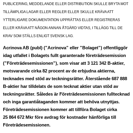
PUBLICERING, MEDDELANDE ELLER DISTRIBUTION SKULLE BRYTA MOT
TILLÄMPLIGA LAGAR ELLER REGLER ELLER SKULLE KRÄVA ATT
YTTERLIGARE DOKUMENTATION UPPRÄTTAS ELLER REGISTRERAS
ELLER KRÄVA ATT NÅGON ANNAN ÅTGÄRD VIDTAS, I TILLÄGG TILL DE
KRAV SOM STÄLLS ENLIGT SVENSK LAG.
Acrinova AB (publ) (”Acrinova” eller ”Bolaget”) offentliggör
idag utfallet i Bolagets fullt garanterade företrädesemission
(”Företrädesemissionen”), som visar att 3
121
342 B
‑
aktier,
motsvarande cirka 82 procent av de erbjudna aktierna,
tecknades med stöd av teckningsrätter. Återstående 687
888
B
‑
aktier har tilldelats de som tecknat aktier utan stöd av
teckningsrätter. Således är Företrädesemissionen fulltecknad
och inga garantiåtaganden kommer att behöva utnyttjas.
Företrädesemissionen kommer att tillföra Bolaget cirka
25
864
672 Mkr före avdrag för kostnader hänförliga till
Företrädesemissionen.