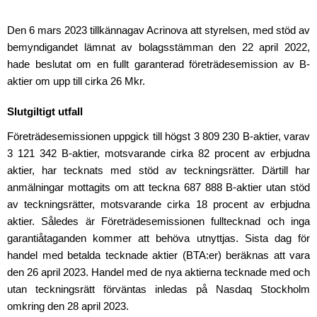
Den 6 mars 2023 tillkännagav Acrinova att styrelsen, med stöd av
bemyndigandet lämnat av bolagsstämman den 22 april 2022,
hade beslutat om en fullt garanterad företrädesemission av B-
aktier om upp till cirka 26 Mkr.
Slutgiltigt utfall
Företrädesemissionen uppgick till högst 3 809 230 B-aktier, varav
3
121
342 B-aktier, motsvarande cirka 82 procent av erbjudna
aktier, har tecknats med stöd av teckningsrätter. Därtill har
anmälningar mottagits om att teckna 687
888 B-aktier utan stöd
av teckningsrätter, motsvarande cirka 18 procent av erbjudna
aktier. Således är Företrädesemissionen fulltecknad och inga
garantiåtaganden kommer att behöva utnyttjas. Sista dag för
handel med betalda tecknade aktier (BTA:er) beräknas att vara
den 26 april 2023. Handel med de nya aktierna tecknade med och
utan teckningsrätt förväntas inledas på Nasdaq Stockholm
omkring den 28 april 2023.