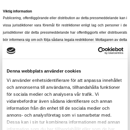
Viktig information
Publicering, offentliggörande eller distribution av detta pressmeddelande kan i
vissa jurisdiktioner vara föremål för restriktioner enligt lag och personer i de
jurisdiktioner där detta pressmeddelande har offentliggjorts eller distribuerats
bör informera sig om och följa sådana legala restriktioner. Mottagaren av detta
pressmeddelande ansvarar för att använda detta pressmeddelande och
informationen häri i enlighet med tillämpliga regler i respektive jurisdiktion.
Inga aktier eller andra värdepapper i Acrinova har blivit registrerade, och inga
Denna webbplats använder cookies
aktier eller andra värdepapper kommer att registreras, enligt den vid var tid
gällande United States Securities Act från 1933 (”Securities Act”) eller
Vi använder enhetsidentifierare för att anpassa innehållet
värdepapperslagstiftningen i någon stat eller annan jurisdiktion i USA och inga
och annonserna till användarna, tillhandahålla funktioner
för sociala medier och analysera vår trafik. Vi
aktier eller andra värdepapper kommer att erbjudas, säljas eller på annat sätt
vidarebefordrar även sådana identifierare och annan
överföras, direkt eller indirekt, i eller till USA, förutom under ett tillämpligt
information från din enhet till de sociala medier och
undantag från, eller i en transaktion som inte är föremål för, registreringskrav
annons- och analysföretag som vi samarbetar med.
enligt Securities Act och i enlighet med värdepapperslagstiftningen i relevant
Dessa kan i sin tur kombinera informationen med annan
stat eller annan jurisdiktion i USA.
information som du har tillhandahållit eller som de har