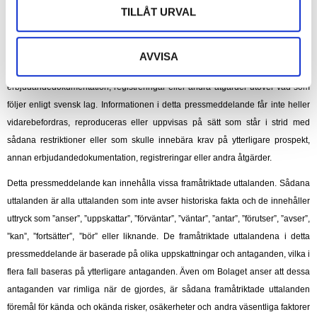
TILLÅT URVAL
distribueras, vare sig direkt eller indirekt, i eller till USA, Kanada, Japan,
Australien, Hongkong, Nya Zeeland, Singapore, Sydafrika eller annat land där
sådan åtgärd helt eller delvis är föremål för legala restriktioner eller där sådan
AVVISA
åtgärd skulle innebära krav på ytterligare prospekt, annan
erbjudandedokumentation, registreringar eller andra åtgärder utöver vad som
följer enligt svensk lag. Informationen i detta pressmeddelande får inte heller
vidarebefordras, reproduceras eller uppvisas på sätt som står i strid med
sådana restriktioner eller som skulle innebära krav på ytterligare prospekt,
annan erbjudandedokumentation, registreringar eller andra åtgärder.
Detta pressmeddelande kan innehålla vissa framåtriktade uttalanden. Sådana
uttalanden är alla uttalanden som inte avser historiska fakta och de innehåller
uttryck som ”anser”, ”uppskattar”, ”förväntar”, ”väntar”, ”antar”, ”förutser”, ”avser”,
”kan”, ”fortsätter”, ”bör” eller liknande. De framåtriktade uttalandena i detta
pressmeddelande är baserade på olika uppskattningar och antaganden, vilka i
flera fall baseras på ytterligare antaganden. Även om Bolaget anser att dessa
antaganden var rimliga när de gjordes, är sådana framåtriktade uttalanden
föremål för kända och okända risker, osäkerheter och andra väsentliga faktorer