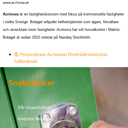
www.acrinova.se
Acrinova
är en fastighetskoncern med fokus
på kommersiella fastigheter
i södra Sverige. Bolaget erbjuder helhetstjänster som ägare, förvaltare
och utvecklare inom fastigheter. Acrinova har sitt huvudkontor i Malmö.
Bolaget är sedan 2022 noterat på Nasdaq Stockholm.
Pressrelease Acrinovas företrädesemission
fulltecknad
Snabblänkar
Vår organisation
Investor Relations