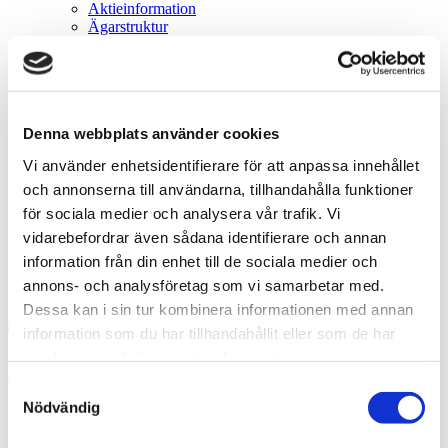
Aktieinformation
Ägarstruktur
Finansiell kalender
Finansiella rapporter
Emissioner
Frivilligt inlösenprogram
Bolagsstämmor
Denna webbplats använder cookies
Bolagsstyrning
Bolagsordning
Vi använder enhetsidentifierare för att anpassa innehållet
Registreringsbevis
Bolagstyrningsrapporter
och annonserna till användarna, tillhandahålla funktioner
Riktlinjer för ersättning
för sociala medier och analysera vår trafik. Vi
Ledningsgrupp
vidarebefordrar även sådana identifierare och annan
Styrelse
Valberedning
information från din enhet till de sociala medier och
Pressmeddelanden
annons- och analysföretag som vi samarbetar med.
Kontakt
Dessa kan i sin tur kombinera informationen med annan
information som du har tillhandahållit eller som de har
Sök
samlat in när du har använt deras tjänster.
Hem
/
Investor Relations
/
Pressmeddelanden
/
Första dag för handel
Samtyckesval
med A-aktier exklusive rätt till B-aktier
Nödvändig
2021-03-18