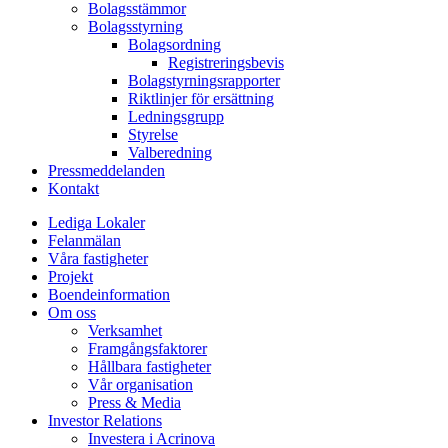
Bolagsstämmor
Bolagsstyrning
Bolagsordning
Registreringsbevis
Bolagstyrningsrapporter
Riktlinjer för ersättning
Ledningsgrupp
Styrelse
Valberedning
Pressmeddelanden
Kontakt
Lediga Lokaler
Felanmälan
Våra fastigheter
Projekt
Boendeinformation
Om oss
Verksamhet
Framgångsfaktorer
Hållbara fastigheter
Vår organisation
Press & Media
Investor Relations
Investera i Acrinova