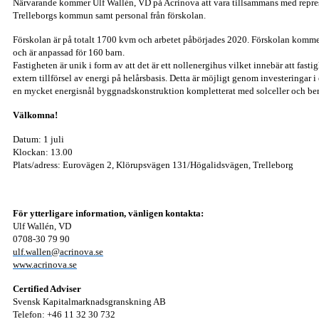
Närvarande kommer Ulf Wallén, VD på Acrinova att vara tillsammans med repres
Trelleborgs kommun samt personal från förskolan.
Förskolan är på totalt 1700 kvm och arbetet påbörjades 2020. Förskolan kommer
och är anpassad för 160 barn.
Fastigheten är unik i form av att det är ett nollenergihus vilket innebär att fast
extern tillförsel av energi på helårsbasis. Detta är möjligt genom investeringar 
en mycket energisnål byggnadskonstruktion kompletterat med solceller och be
Välkomna!
Datum: 1 juli
Klockan: 13.00
Plats/adress: Eurovägen 2, Klörupsvägen 131/Högalidsvägen, Trelleborg
För ytterligare information, vänligen kontakta:
Ulf Wallén, VD
0708-30 79 90
ulf.wallen@acrinova.se
www.acrinova.se
Certified Adviser
Svensk Kapitalmarknadsgranskning AB
Telefon: +46 11 32 30 732