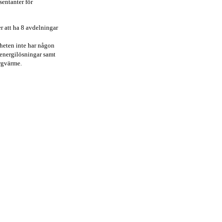
entanter för
 att ha 8 avdelningar
igheten inte har någon
i energilösningar samt
rgvärme.