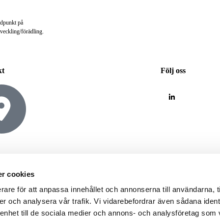
gdpunkt på
veckling/förädling.
kt
Följ oss
Malmö
Postadress
Lilla Nygatan 7
Box: 189
r cookies
211 38 Malmö
201 21 Malmö
rare för att anpassa innehållet och annonserna till användarna, t
er och analysera vår trafik. Vi vidarebefordrar även sådana ident
 enhet till de sociala medier och annons- och analysföretag som 