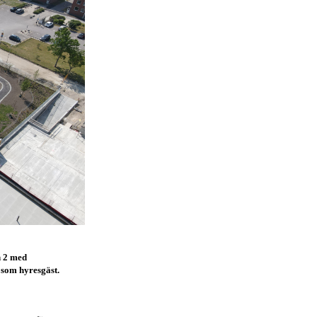
n 2 med
som hyresgäst.