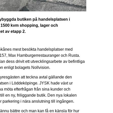
ybyggda butiken på handelsplatsen i
 1500 kvm shopping, lager och
get av etapp 2.
Skånes mest besökta handelsplatser med
r 157, Max Hamburgerrestauranger och Rusta.
 dess drivit ett utvecklingsarbete av befintliga
enligt bolagets Nollvision.
resgästen att teckna avtal gällande den
platsen i Löddeköpinge. JYSK hade växt ur
nna möta efterfrågan från sina kunder och
ill en ny, friliggande butik. Den nya lokalen
parkering i nära anslutning till ingången.
 ännu bättre och man kan få en känsla för hur