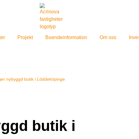
ter
Projekt
Boendeinformation
Om oss
Inve
ger nybyggd butik i Löddeköpinge
ggd butik i