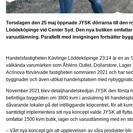
Torsdagen den 25 maj öppnade JYSK dörrarna till den n
Löddeköpinge vid Center Syd. Den nya butiken omfattar
varuutlämning. Parallellt med invigningen fortsätter byg
Handelsfastigheten Kävlinge Löddeköpinge 23:14 är en av 
välkända varumärken som Åhléns Outlet, Dollarstore, Lage
Acrinova förvärvade fastigheten sommaren 2021 och har sedan
byggnader och även utökat handelsplatsen med nybyggnation 
November 2021 blev detaljhandelskedjan JYSK den första hy
befintliga byggrätten om 3800 kvm i anslutning till handels
dåvarande lokaler på det intilliggande köpcentret, för att ku
samtidigt implementera sitt nya koncept valde JYSK att flytta t
omfattar 1500 kvm butik, lager och varuutlämning med en stor 
– Vårt nya koncept gör att upplevelsen av våra produkter blir