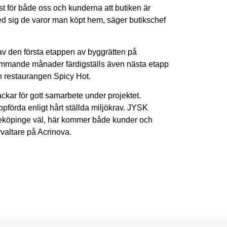
t för både oss och kunderna att butiken är
å med sig de varor man köpt hem, säger butikschef
av den första etappen av byggrätten på
mmande månader färdigställs även nästa etapp
 restaurangen Spicy Hot.
ckar för gott samarbete under projektet.
förda enligt hårt ställda miljökrav. JYSK
ddeköpinge väl, här kommer både kunder och
rvaltare på Acrinova.