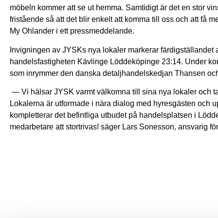
möbeln kommer att se ut hemma. Samtidigt är det en stor vins
fristående så att det blir enkelt att komma till oss och att f
My Ohlander i ett pressmeddelande.
Invigningen av JYSKs nya lokaler markerar färdigställandet 
handelsfastigheten Kävlinge Löddeköpinge 23:14. Under ko
som inrymmer den danska detaljhandelskedjan Thansen och
— Vi hälsar JYSK varmt välkomna till sina nya lokaler och ta
Lokalerna är utformade i nära dialog med hyresgästen och upp
kompletterar det befintliga utbudet på handelsplatsen i Lö
medarbetare att stortrivas! säger Lars Sonesson, ansvarig fö