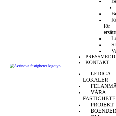
B
Bo
Ri
för
ersät
L
St
V
PRESSMEDD
KONTAKT
LEDIGA
LOKALER
FELANM
VÅRA
FASTIGHETE
PROJEKT
BOENDEI