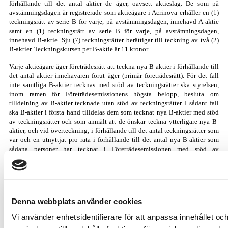
förhållande till det antal aktier de äger, oavsett aktieslag. De som på
avstämningsdagen är registrerade som aktieägare i Acrinova erhåller en (1)
teckningsrätt av serie B för varje, på avstämningsdagen, innehavd A-aktie
samt en (1) teckningsrätt av serie B för varje, på avstämningsdagen,
innehavd B-aktie. Sju (7) teckningsrätter berättigar till teckning av två (2)
B-aktier. Teckningskursen per B-aktie är 11 kronor.
Varje aktieägare äger företrädesrätt att teckna nya B-aktier i förhållande till
det antal aktier innehavaren förut äger (primär företrädesrätt). För det fall
inte samtliga B-aktier tecknas med stöd av teckningsrätter ska styrelsen,
inom ramen för Företrädesemissionens högsta belopp, besluta om
tilldelning av B-aktier tecknade utan stöd av teckningsrätter. I sådant fall
ska B-aktier i första hand tilldelas dem som tecknat nya B-aktier med stöd
av teckningsrätter och som anmält att de önskar teckna ytterligare nya B-
aktier, och vid överteckning, i förhållande till det antal teckningsrätter som
var och en utnyttjat pro rata i förhållande till det antal nya B-aktier som
sådana personer har tecknat i Företrädesemissionen med stöd av
teckningsrätter (subsidiär företrädesrätt). I andra hand tilldelas övriga som
anmält sig för teckning av B-aktier utan stöd av teckningsrätter, och vid
överteckning, med syftet att primärt erhålla så många nya aktieägare som
möjligt och, i den mån detta inte kan ske, genom lottning. Ingen tilldelning
av aktier tecknade utan stöd av företrädesrätt kommer att ske av poster
Denna webbplats använder cookies
understigande 500 B-aktier.
Vi använder enhetsidentifierare för att anpassa innehållet och
Vid försäljning av teckningsrätt (av den primära företrädesrätten) övergår