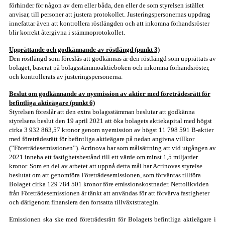
förhinder för någon av dem eller båda, den eller de som styrelsen istället
anvisar, till personer att justera protokollet. Justeringspersonernas uppdrag
innefattar även att kontrollera röstlängden och att inkomna förhandsröster
blir korrekt återgivna i stämmoprotokollet.
Upprättande och godkännande av röstlängd (punkt 3)
Den röstlängd som föreslås att godkännas är den röstlängd som upprättats av
bolaget, baserat på bolagsstämmoaktieboken och inkomna förhandsröster,
och kontrollerats av justeringspersonerna.
Beslut om godkännande av nyemission av aktier med företrädesrätt för
befintliga aktieägare (punkt 6)
Styrelsen föreslår att den extra bolagsstämman beslutar att godkänna
styrelsens beslut den 19 april 2021 att öka bolagets aktiekapital med högst
cirka 3 932 863,57 kronor genom nyemission av högst 11 798 591 B-aktier
med företrädesrätt för befintliga aktieägare på nedan angivna villkor
(”Företrädesemissionen”). Acrinova har som målsättning att vid utgången av
2021 inneha ett fastighetsbestånd till ett värde om minst 1,5 miljarder
kronor. Som en del av arbetet att uppnå detta mål har Acrinovas styrelse
beslutat om att genomföra Företrädesemissionen, som förväntas tillföra
Bolaget cirka 129 784 501 kronor före emissionskostnader. Nettolikviden
från Företrädesemissionen är tänkt att användas för att förvärva fastigheter
och därigenom finansiera den fortsatta tillväxtstrategin.
Emissionen ska ske med företrädesrätt för Bolagets befintliga aktieägare i