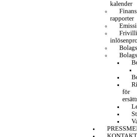
kalender
Finans
rapporter
Emissi
Frivill
inlösenpr
Bolag
Bolags
B
Bo
Ri
för
ersät
L
St
V
PRESSME
KONTAK