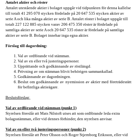
Antalet aktier och röster
Antalet utestående aktier i bolaget uppgår vid tidpunkten för denna kallelse
till totalt 41 295 070 stycken fördelade på 20 647 535 stycken aktier av
serie A och lika många aktier av serie B. Antalet röster i bolaget uppgår till
totalt 227 122 885 stycken varav 206 475 350 röster är fördelade på
samtliga aktier av serie A och 20 647 535 röster är fördelade på samtliga
aktier av serie B. Bolaget innehar inga egna aktier.
Förslag till dagordning:
Val av ordförande vid stämman.
Val av en eller två justeringspersoner.
Upprättande och godkännande av röstlängd.
Prövning av om stämman blivit behörigen sammankallad.
Godkännande av dagordningen.
Beslut om godkännande av nyemission av aktier med företrädesrätt
för befintliga aktieägare.
Beslutsförslag:
Val av ordförande vid stämman (punkt 1)
Styrelsen föreslår att Mats Nilstoft utses att som ordförande leda extra
bolagsstämman, eller vid dennes förhinder, den styrelsen anvisar.
Val av en eller två justeringspersoner (punkt 2)
Styrelsen föreslår att Peter Olsson och Roger Stjernborg Eriksson, eller vid