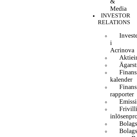
&
Media
INVESTOR
RELATIONS
Invest
i
Acrinova
Aktiei
Ägarst
Finans
kalender
Finans
rapporter
Emissi
Frivill
inlösenpr
Bolag
Bolags