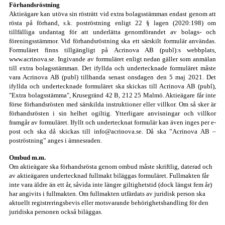
Förhandsröstning
Aktieägare kan utöva sin rösträtt vid extra bolagsstämman endast genom att
rösta på förhand, s.k. poströstning enligt 22 § lagen (2020:198) om
tillfälliga undantag för att underlätta genomförandet av bolags- och
föreningsstämmor. Vid förhandsröstning ska ett särskilt formulär användas.
Formuläret finns tillgängligt på Acrinova AB (publ):s webbplats,
www.acrinova.se. Ingivande av formuläret enligt nedan gäller som anmälan
till extra bolagsstämman. Det ifyllda och undertecknade formuläret måste
vara Acrinova AB (publ) tillhanda senast onsdagen den 5 maj 2021. Det
ifyllda och undertecknade formuläret ska skickas till Acrinova AB (publ),
"Extra bolagsstämma", Krusegränd 42 B, 212 25 Malmö. Aktieägare får inte
förse förhandsrösten med särskilda instruktioner eller villkor. Om så sker är
förhandsrösten i sin helhet ogiltig. Ytterligare anvisningar och villkor
framgår av formuläret. Ifyllt och undertecknat formulär kan även inges per e-
post och ska då skickas till
info@acrinova.se
. Då ska ”Acrinova AB –
poströstning” anges i ämnesraden.
Ombud m.m.
Om aktieägare ska förhandsrösta genom ombud måste skriftlig, daterad och
av aktieägaren undertecknad fullmakt biläggas formuläret. Fullmakten får
inte vara äldre än ett år, såvida inte längre giltighetstid (dock längst fem år)
har angivits i fullmakten. Om fullmakten utfärdats av juridisk person ska
aktuellt registreringsbevis eller motsvarande behörighetshandling för den
juridiska personen också biläggas.