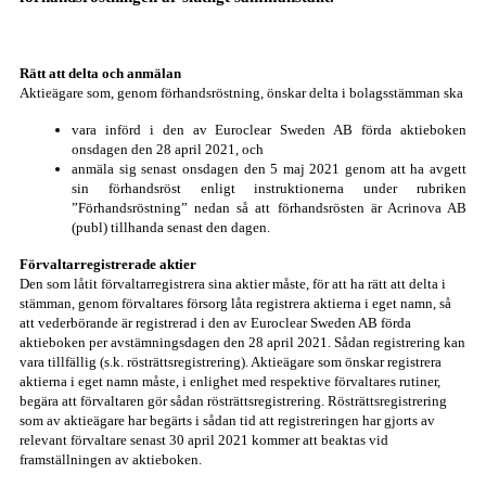
Rätt att delta och anmälan
Aktieägare som, genom förhandsröstning, önskar delta i bolagsstämman ska
vara införd i den av Euroclear Sweden AB förda aktieboken
onsdagen den 28 april 2021, och
anmäla sig senast onsdagen den 5 maj 2021 genom att ha avgett
sin förhandsröst enligt instruktionerna under rubriken
”Förhandsröstning” nedan så att förhandsrösten är Acrinova AB
(publ) tillhanda senast den dagen.
Förvaltarregistrerade aktier
Den som låtit förvaltarregistrera sina aktier måste, för att ha rätt att delta i
stämman, genom förvaltares försorg låta registrera aktierna i eget namn, så
att vederbörande är registrerad i den av Euroclear Sweden AB förda
aktieboken per avstämningsdagen den 28 april 2021. Sådan registrering kan
vara tillfällig (s.k. rösträttsregistrering). Aktieägare som önskar registrera
aktierna i eget namn måste, i enlighet med respektive förvaltares rutiner,
begära att förvaltaren gör sådan rösträttsregistrering. Rösträttsregistrering
som av aktieägare har begärts i sådan tid att registreringen har gjorts av
relevant förvaltare senast 30 april 2021 kommer att beaktas vid
framställningen av aktieboken.