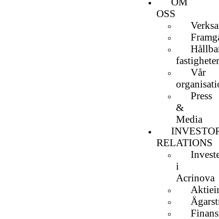
OM
OSS
Verks
Framgå
Hållba
fastighete
Vår
organisat
Press
&
Media
INVESTO
RELATIONS
Invest
i
Acrinova
Aktiei
Ägarst
Finans