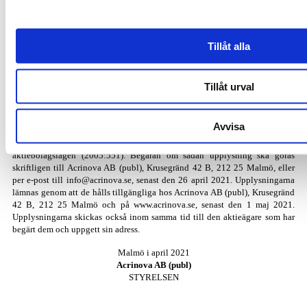
ombud kommer att användas för registrering, upprättande av röstlängd för
stämman samt, i förekommande fall, stämmoprotokoll.
Tillåt alla
Övrigt
Handlingar enligt 13 kap. 6 § samt fullständiga förslag finns tillgängliga på
bolagets huvudkontor Krusegränd 42 B i Malmö, och sänds till aktieägare
som begär det och uppger sin postadress. Samtliga ovan nämnda handlingar
Tillåt urval
framläggs på stämman genom att hållas tillgängliga på bolagets hemsida
www.acrinova.se, där även uppgifter om de föreslagna styrelse­ledamöterna
finns tillgängliga.
Avvisa
Aktieägare har rätt att begära upplysningar i enlighet med 7 kap. 32 §
aktiebolagslagen (2005:551). Begäran om sådan upplysning ska göras
skriftligen till Acrinova AB (publ), Krusegränd 42 B, 212 25 Malmö, eller
per e-post till
info@acrinova.se
, senast den 26 april 2021. Upplysningarna
lämnas genom att de hålls tillgängliga hos Acrinova AB (publ), Krusegränd
42 B, 212 25 Malmö och på www.acrinova.se, senast den 1 maj 2021.
Upplysningarna skickas också inom samma tid till den aktieägare som har
begärt dem och uppgett sin adress.
Malmö i april 2021
Acrinova AB (publ)
STYRELSEN