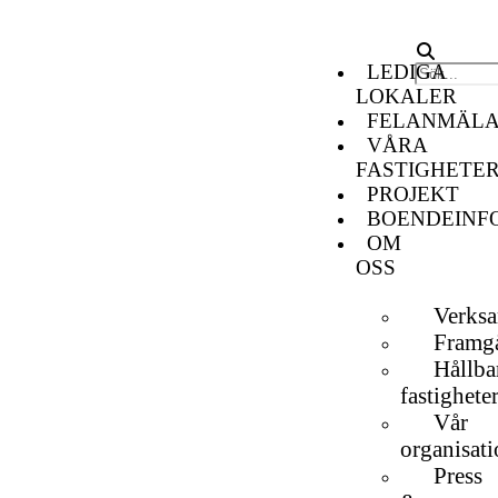
LEDIGA
LOKALER
FELANMÄL
VÅRA
FASTIGHETE
PROJEKT
BOENDEINF
OM
OSS
Verks
Framgå
Hållba
fastighete
Vår
organisat
Press