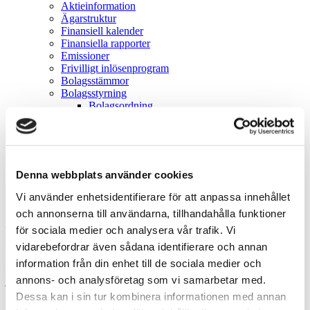
Aktieinformation
Ägarstruktur
Finansiell kalender
Finansiella rapporter
Emissioner
Frivilligt inlösenprogram
Bolagsstämmor
Bolagsstyrning
Bolagsordning
Registreringsbevis
Bolagstyrningsrapporter
Riktlinjer för ersättning
Ledningsgrupp
Styrelse
Denna webbplats använder cookies
Valberedning
Pressmeddelanden
Vi använder enhetsidentifierare för att anpassa innehållet
Kontakt
och annonserna till användarna, tillhandahålla funktioner
för sociala medier och analysera vår trafik. Vi
Sök
vidarebefordrar även sådana identifierare och annan
Hem
/
Investor Relations
/
Pressmeddelanden
/
Rättelse:
information från din enhet till de sociala medier och
avstämningsdagför aktieuppdelning (split) i Acrinova fastställd till 3
annons- och analysföretag som vi samarbetar med.
juli 2018
Dessa kan i sin tur kombinera informationen med annan
2019-06-25