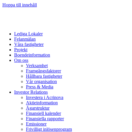
Hoppa till innehåll
Lediga Lokaler
Felanmälan
Våra fastigheter
Projekt
Boendeinformation
Om oss
Verksamhet
Framgångsfaktorer
Hållbara fastigheter
Vår organisation
Press & Media
Investor Relations
Investera i Acrinova
Aktieinformation
Ägarstruktur
Finansiell kalender
Finansiella rapporter
Emissioner
Frivilligt inlösenprogram