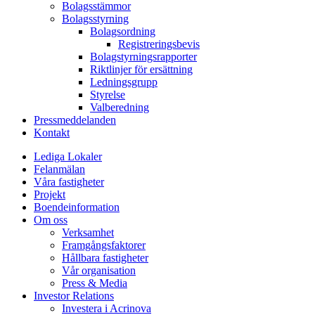
Bolagsstämmor
Bolagsstyrning
Bolagsordning
Registreringsbevis
Bolagstyrningsrapporter
Riktlinjer för ersättning
Ledningsgrupp
Styrelse
Valberedning
Pressmeddelanden
Kontakt
Lediga Lokaler
Felanmälan
Våra fastigheter
Projekt
Boendeinformation
Om oss
Verksamhet
Framgångsfaktorer
Hållbara fastigheter
Vår organisation
Press & Media
Investor Relations
Investera i Acrinova