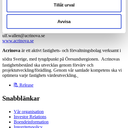
I samband med aktieuppdelningen kommer aktien i Acrinova
Tillåt urval
att få en ny ISIN-kod. Den nya ISIN-koden är
SE0012827822.
För ytterligare information, vänligen kontakta:
Avvisa
Ulf Wallén, VD,
0708-30 79 90
ulf.wallen@acrinova.se
www.acrinova.se
Acrinova
är ett aktivt fastighets- och förvaltningsbolag verksamt i
södra Sverige, med tyngdpunkt på Öresundsregionen.
Acrinovas
fastighetsbestånd ska utvecklas genom förvärv och
projektutveckling/förädling. Genom vår samlade kompetens ska vi
optimera varje fastighets värdeutveckling.
Release
Snabblänkar
Vår organisation
Investor Relations
Boendeinformation
Integritetspolicy