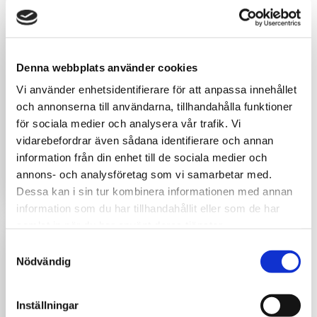
CASES
FÄRDIGSTÄLLDA
PROJEKT
Denna webbplats använder cookies
Nyproduktion med högt ställda
Vi använder enhetsidentifierare för att anpassa innehållet
krav – från båda parter
och annonserna till användarna, tillhandahålla funktioner
På Järvgatan i Landskrona har
för sociala medier och analysera vår trafik. Vi
Acrinova projekterat och uppfört
vidarebefordrar även sådana identifierare och annan
en kontors- och lagerbyggnad för
information från din enhet till de sociala medier och
den...
annons- och analysföretag som vi samarbetar med.
Läs mer ➝
Dessa kan i sin tur kombinera informationen med annan
information som du har tillhandahållit eller som de har
samlat in när du har använt deras tjänster.
Samtyckesval
Nödvändig
FÄRDIGSTÄLLDA
PROJEKT
Inställningar