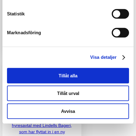
Nya butiker i Löddeköpinge
Sommaren 2021 förvärvade
Statistik
Acrinova handelsfastigheten
Kävlinge Löddeköpinge 23:14 som
är en av Skånes mest besökta
Marknadsföring
handelsplatser. Utöver...
Läs mer ➝
Visa detaljer
Tillåt alla
FÄRDIGSTÄLLDA
PROJEKT
Tillåt urval
Landskrona – Industrifastighet för
Lindells Bageri
Avvisa
Acrinova har tecknat ett tioårigt
hyresavtal med Lindells Bageri,
som har flyttat in i en ny