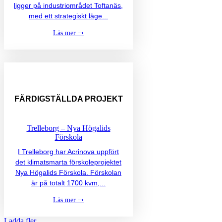
ligger på industriområdet Toftanäs,
med ett strategiskt läge...
Läs mer ➝
FÄRDIGSTÄLLDA
PROJEKT
Trelleborg – Nya Högalids
Förskola
I Trelleborg har Acrinova uppfört
det klimatsmarta förskoleprojektet
Nya Högalids Förskola. Förskolan
är på totalt 1700 kvm,...
Läs mer ➝
Ladda fler