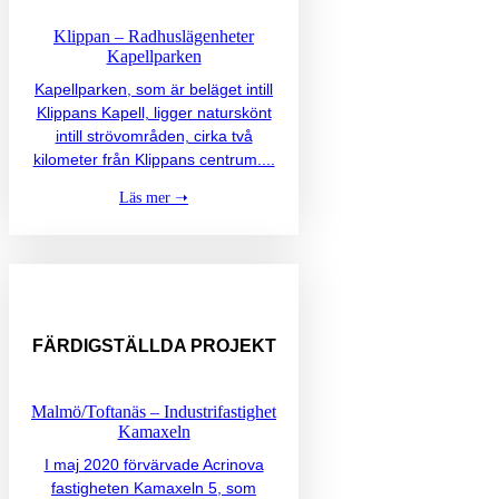
Klippan – Radhuslägenheter
Kapellparken
Kapellparken, som är beläget intill
Klippans Kapell, ligger naturskönt
intill strövområden, cirka två
kilometer från Klippans centrum....
Läs mer ➝
FÄRDIGSTÄLLDA
PROJEKT
Malmö/Toftanäs – Industrifastighet
Kamaxeln
I maj 2020 förvärvade Acrinova
fastigheten Kamaxeln 5, som