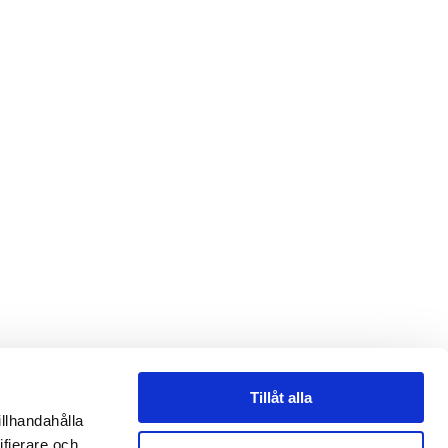
Tillåt alla
illhandahålla
ifierare och