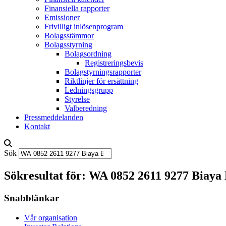
Finansiella rapporter
Emissioner
Frivilligt inlösenprogram
Bolagsstämmor
Bolagsstyrning
Bolagsordning
Registreringsbevis
Bolagstyrningsrapporter
Riktlinjer för ersättning
Ledningsgrupp
Styrelse
Valberedning
Pressmeddelanden
Kontakt
Sök
Sökresultat för: WA 0852 2611 9277 Biay
Snabblänkar
Vår organisation