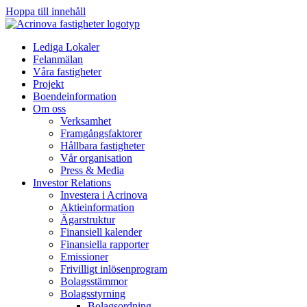
Hoppa till innehåll
Lediga Lokaler
Felanmälan
Våra fastigheter
Projekt
Boendeinformation
Om oss
Verksamhet
Framgångsfaktorer
Hållbara fastigheter
Vår organisation
Press & Media
Investor Relations
Investera i Acrinova
Aktieinformation
Ägarstruktur
Finansiell kalender
Finansiella rapporter
Emissioner
Frivilligt inlösenprogram
Bolagsstämmor
Bolagsstyrning
Bolagsordning