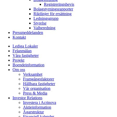
Registreringsbevis
Bolagstyrningsrapporter
Riktlinjer för ersättning
Ledningsgrupp
Styrelse
Valberedning
Pressmeddelanden
Kontakt
Lediga Lokaler
Felanmälan
Våra fastigheter
Projekt
Boendeinformation
Om oss
Verksamhet
Framgångsfaktorer
Hållbara fastigheter
Vår organisation
Press & Media
Investor Relations
Investera i Acrinova
Aktieinformation
Ägarstruktur
Finansiell kalender