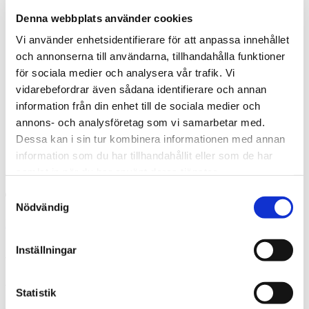
Finansiella rapporter
Denna webbplats använder cookies
Emissioner
Frivilligt inlösenprogram
Vi använder enhetsidentifierare för att anpassa innehållet
Bolagsstämmor
och annonserna till användarna, tillhandahålla funktioner
Bolagsstyrning
för sociala medier och analysera vår trafik. Vi
Bolagsordning
Registreringsbevis
vidarebefordrar även sådana identifierare och annan
Bolagstyrningsrapporter
information från din enhet till de sociala medier och
Riktlinjer för ersättning
annons- och analysföretag som vi samarbetar med.
Ledningsgrupp
Styrelse
Dessa kan i sin tur kombinera informationen med annan
Valberedning
information som du har tillhandahållit eller som de har
Pressmeddelanden
samlat in när du har använt deras tjänster.
Kontakt
Samtyckesval
Nödvändig
Sök
Hem
/
Investor Relations
/
Aktieinformation
Aktieinformation
Inställningar
Acrinovas A- och B-aktier handlas på Nasdaq Stockholm.
Statistik
Acrinova A