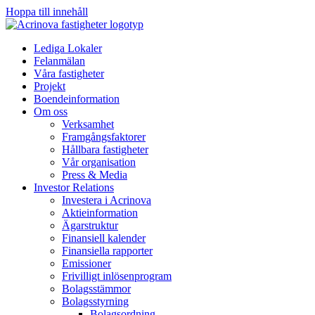
Hoppa till innehåll
Lediga Lokaler
Felanmälan
Våra fastigheter
Projekt
Boendeinformation
Om oss
Verksamhet
Framgångsfaktorer
Hållbara fastigheter
Vår organisation
Press & Media
Investor Relations
Investera i Acrinova
Aktieinformation
Ägarstruktur
Finansiell kalender
Finansiella rapporter
Emissioner
Frivilligt inlösenprogram
Bolagsstämmor
Bolagsstyrning
Bolagsordning