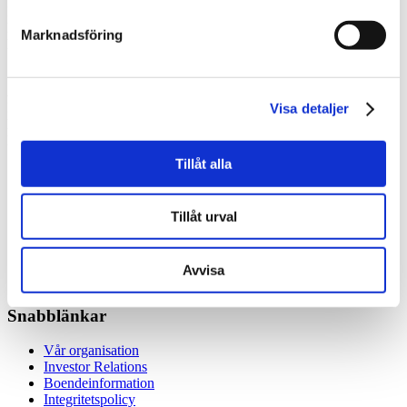
ISIN-kod: SE0015660014
Kortnamn: ACRI A
Marknadsföring
Handel: Se information och uppdatering om aktiehandel via
Nasdaq
Acrinova B
ISIN-kod: SE0015660030
Visa detaljer
Kortnamn: ACRI B
Handel: Se information och uppdatering om aktiehandel via
Nasdaq
Tillåt alla
Acrinova A
Tillåt urval
Acrinova B
Avvisa
Snabblänkar
Vår organisation
Investor Relations
Boendeinformation
Integritetspolicy