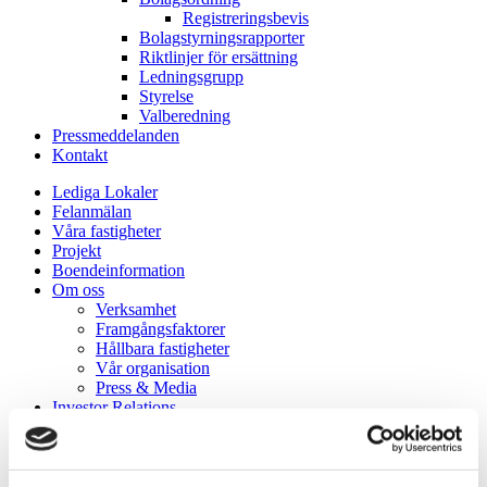
Registreringsbevis
Bolagstyrningsrapporter
Riktlinjer för ersättning
Ledningsgrupp
Styrelse
Valberedning
Pressmeddelanden
Kontakt
Lediga Lokaler
Felanmälan
Våra fastigheter
Projekt
Boendeinformation
Om oss
Verksamhet
Framgångsfaktorer
Hållbara fastigheter
Vår organisation
Press & Media
Investor Relations
Investera i Acrinova
Aktieinformation
Ägarstruktur
Finansiell kalender