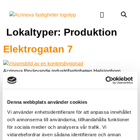
Lokaltyper:
Produktion
Elektrogatan 7
Acrinova förvärvande industrifastigheten Helsingborg
Rausgård 20 i april 2024. I förvärvet ingick 11 000 kvm mark
samt en äldre byggnad om 2800 kvm. Acrinova planerar att
utveckla fastigheten och undersöker bland annat
möjligheten att dela upp byggnaden i mindre enheter.
Denna webbplats använder cookies
Fastigheten är belägen på Elektrogatan 7 i Högastens
Vi använder enhetsidentifierare för att anpassa innehållet
verksamhetsområde i de södra delarna av Helsingborg. […]
och annonserna till användarna, tillhandahålla funktioner
för sociala medier och analysera vår trafik. Vi
vidarebefordrar även sådana identifierare och annan