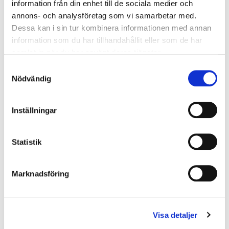
Snabblänkar
information från din enhet till de sociala medier och
annons- och analysföretag som vi samarbetar med.
Dessa kan i sin tur kombinera informationen med annan
information som du har tillhandahållit eller som de har
Vår organisation
samlat in när du har använt deras tjänster.
Investor Relations
Samtyckesval
Nödvändig
Boendeinformation
Integritetspolicy
Inställningar
Hållbarhetspolicy
Statistik
Marknadsföring
Kontakt
Malmö
Lilla Nygatan 7
Visa detaljer
211 38 Malmö