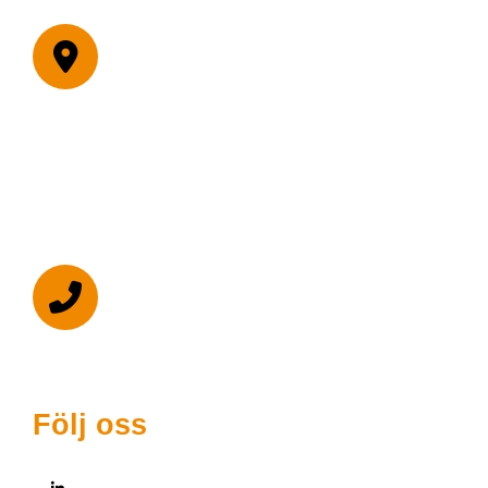
Malmö
Lilla Nygatan 7
211 38 Malmö
Postadress
Box: 189
201 21 Malmö
010-522 06 90
Följ oss