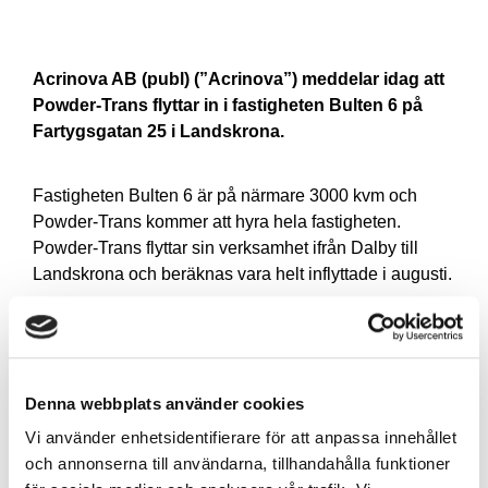
Acrinova AB (publ) (”Acrinova”) meddelar idag att
Powder-Trans flyttar in i fastigheten Bulten 6 på
Fartygsgatan 25 i Landskrona.
Fastigheten Bulten 6 är på närmare 3000 kvm och
Powder-Trans kommer att hyra hela fastigheten.
Powder-Trans flyttar sin verksamhet ifrån Dalby till
Landskrona och beräknas vara helt inflyttade i augusti.
”Det händer mycket i Landskrona och vi är glada att
kunna erbjuda Powder-Trans en fastighet på en så
ändamålsenlig adress”
säger Ulf Wallén VD på
Acrinova.
Denna webbplats använder cookies
Vi använder enhetsidentifierare för att anpassa innehållet
och annonserna till användarna, tillhandahålla funktioner
För ytterligare information, vänligen kontakta: