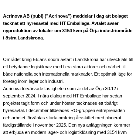
Acrinova AB (publ) (”Acrinova”) meddelar i dag att bolaget
tecknat ett hyresavtal med HT Emballage. Avtalet avser
nyproduktion av lokaler om 3154 kvm på Örja industriområde
i östra Landskrona.
Området kring E6:ans södra avfart i Landskrona har utvecklats till
ett betydande logistiknav med flera stora aktörer och närhet till
både nationella och internationella marknader. Ett optimalt läge för
företag inom lager och industri.
Acrinova förvärvade fastigheten som är del av Örja 30:12 i
september 2024. I nära dialog med HT Emballage har sedan
projektet tagit form och under hösten tecknades ett tioårigt
hyresavtal. I december tilldelades RO-gruppen entreprenaden
och arbetet förväntas starta omkring årsskiftet med planerat
färdigställande i november 2025. Den nya anläggningen kommer
att erbjuda en modern lager- och logistiklösning med 3154 kvm