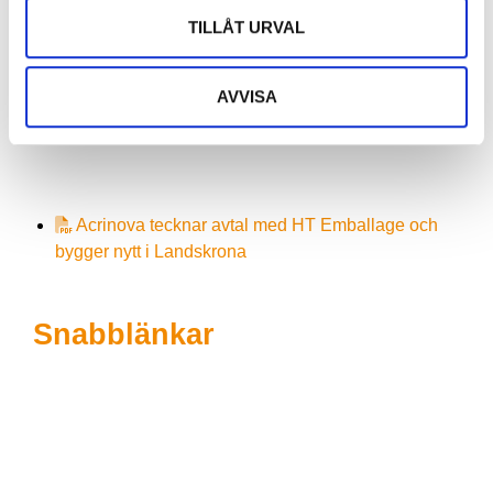
Uthyrningsbar yta: 3 154 kvm
TILLÅT URVAL
Tomtarea: 8
800 kvm
Arkitekt: Bengt Husritare
Entreprenör: RO-Gruppen
AVVISA
Projektledare: CMB
Acrinova tecknar avtal med HT Emballage och
bygger nytt i Landskrona
Snabblänkar
Vår organisation
Investor Relations