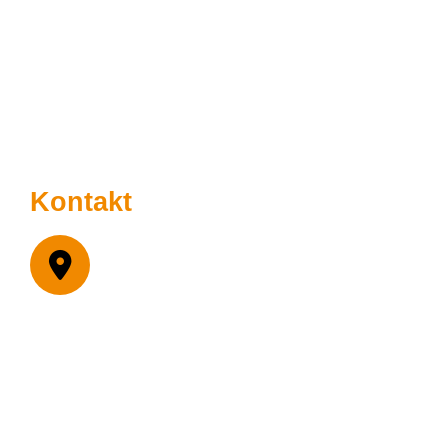
Boendeinformation
Integritetspolicy
Hållbarhetspolicy
Kontakt
Malmö
Lilla Nygatan 7
211 38 Malmö
Postadress
Box: 189
201 21 Malmö