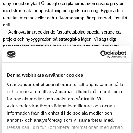
uthyrningsbar yta. På fastigheten planeras även utvändiga ytor
med skärmtak för uppställning och godshantering. Byggnaden
utrustas med solceller och luftvärmepump för optimerad, fossilfri
drift.
— Acrinova är utvecklande fastighetsbolag specialiserade på
projekt och nybyggnation på strategiska lägen. Vi såg tidigt
potential i fastigheten och med HT Emballage som långsiktig
hyresgäst kan vi utveckla en modern logistikanläggning som blir
ett starkt tillskott i vårt bestånd och som erbjuder HT Emballage
rätt lokaler för deras expansiva verksamhet, säger Ulf Wallén, vd
Acrinova.
Denna webbplats använder cookies
Vi använder enhetsidentifierare för att anpassa innehållet
HT Emballage AB är specialiserade på skräddarsydda,
och annonserna till användarna, tillhandahålla funktioner
miljövänliga och återvinningsbara förpackningar i wellpapp,
för sociala medier och analysera vår trafik. Vi
designade för att skydda produkter under transport. Utöver detta
vidarebefordrar även sådana identifierare och annan
erbjuder de ett omfattande sortiment av förpackningslösningar för
information från din enhet till de sociala medier och
kunder inom en rad olika branscher, såsom industri, livsmedel,
annons- och analysföretag som vi samarbetar med.
dagligvaruhandel, detaljhandel, elektronik, logistik och e-handel.
Dessa kan i sin tur kombinera informationen med annan
— Vi ser med stor optimism fram emot att flytta in i nya och