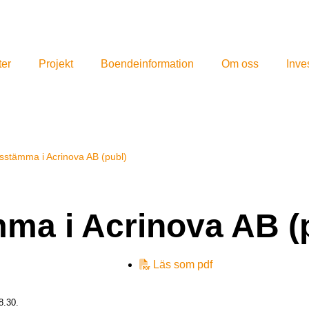
ter
Projekt
Boendeinformation
Om oss
Inve
 årsstämma i Acrinova AB (publ)
ämma i Acrinova AB (
Läs som pdf
8.30.