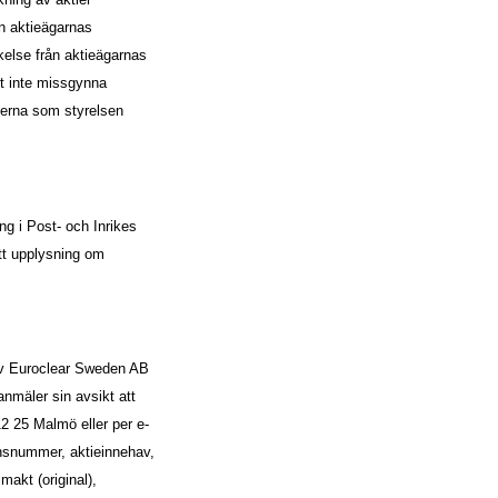
ån aktieägarnas
ikelse från aktieägarnas
tt inte missgynna
ierna som styrelsen
g i Post- och Inrikes
att upplysning om
 av Euroclear Sweden AB
anmäler sin avsikt att
12 25 Malmö eller per e-
onsnummer, aktieinnehav,
akt (original),