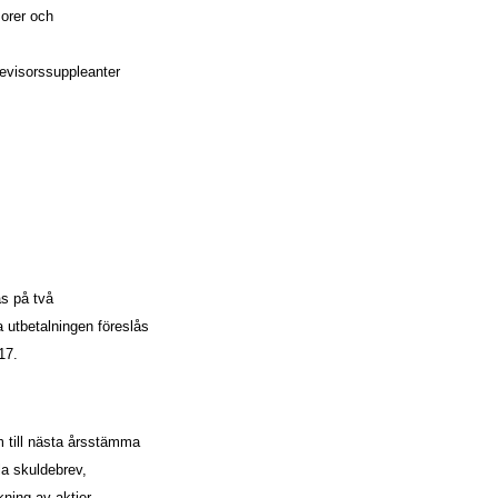
sorer och
revisorssuppleanter
as på två
a utbetalningen föreslås
17.
ram till nästa årsstämma
la skuldebrev,
kning av aktier