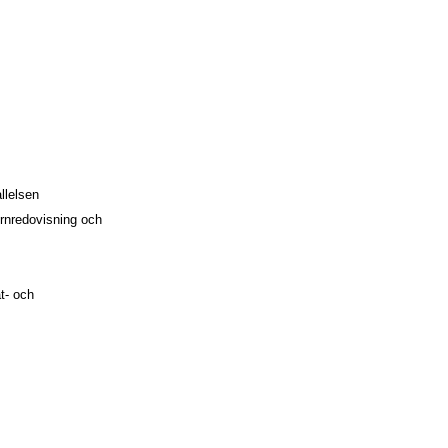
llelsen
rnredovisning och
t- och