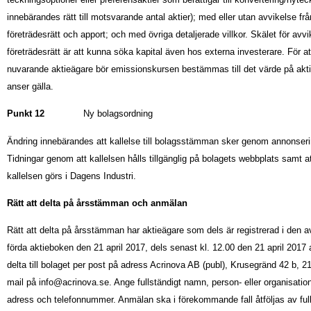
innebärandes rätt till motsvarande antal aktier); med eller utan avvikelse fr
företrädesrätt och apport; och med övriga detaljerade villkor. Skälet för avv
företrädesrätt är att kunna söka kapital även hos externa investerare. För a
nuvarande aktieägare bör emissionskursen bestämmas till det värde på akt
anser gälla.
Punkt 12
Ny bolagsordning
Ändring innebärandes att kallelse till bolagsstämman sker genom annonserin
Tidningar genom att kallelsen hålls tillgänglig på bolagets webbplats samt 
kallelsen görs i Dagens Industri.
Rätt att delta på årsstämman och anmälan
Rätt att delta på årsstämman har aktieägare som dels är registrerad i den
förda aktieboken den 21 april 2017, dels senast kl. 12.00 den 21 april 2017 
delta till bolaget per post på adress Acrinova AB (publ), Krusegränd 42 b, 2
mail på
info@acrinova.se
. Ange fullständigt namn, person- eller organisati
adress och telefonnummer. Anmälan ska i förekommande fall åtföljas av fullm