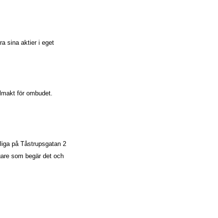
ra sina aktier i eget
llmakt för ombudet.
.
gliga på Tåstrupsgatan 2
ägare som begär det och