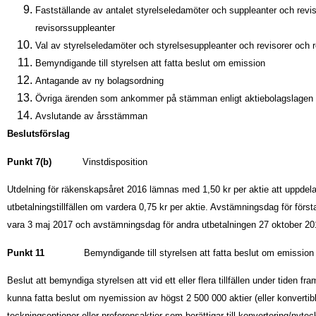
Fastställande av antalet styrelseledamöter och suppleanter och revi
revisorssuppleanter
Val av styrelseledamöter och styrelsesuppleanter och revisorer och 
Bemyndigande till styrelsen att fatta beslut om emission
Antagande av ny bolagsordning
Övriga ärenden som ankommer på stämman enligt aktiebolagslagen
Avslutande av årsstämman
Beslutsförslag
Punkt 7(b)
Vinstdisposition
Utdelning för räkenskapsåret 2016 lämnas med 1,50 kr per aktie att uppdel
utbetalningstillfällen om vardera 0,75 kr per aktie. Avstämningsdag för först
vara 3 maj 2017 och avstämningsdag för andra utbetalningen 27 oktober 20
Punkt 11
Bemyndigande till styrelsen att fatta beslut om emission
Beslut att bemyndiga styrelsen att vid ett eller flera tillfällen under tiden f
kunna fatta beslut om nyemission av högst 2 500 000 aktier (eller konvertib
teckningsoptioner eller preferensaktier som berättigar till konvertering/nytec