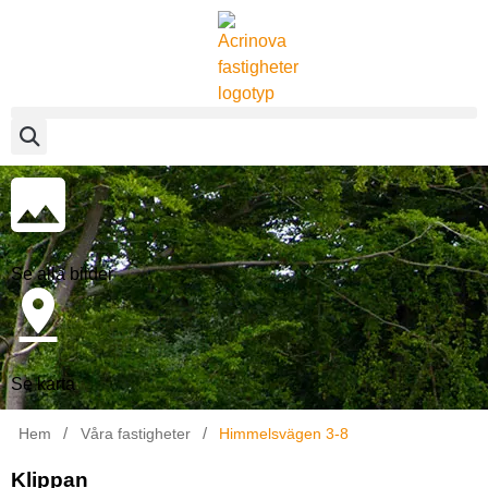
Se alla bilder
Se karta
/
/
Hem
Våra fastigheter
Himmelsvägen 3-8
Klippan