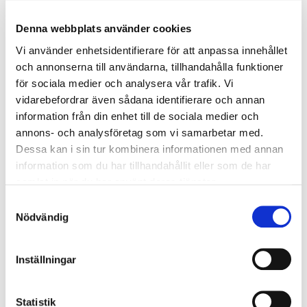
spaljéer.
Denna webbplats använder cookies
Uthyrningen går via Boplats Syd
https://www.boplatssyd.se/
Vi använder enhetsidentifierare för att anpassa innehållet
och annonserna till användarna, tillhandahålla funktioner
för sociala medier och analysera vår trafik. Vi
Kontakt
vidarebefordrar även sådana identifierare och annan
information från din enhet till de sociala medier och
All uthyrning av bostäder hanteras av
annons- och analysföretag som vi samarbetar med.
Boplats Syd
Dessa kan i sin tur kombinera informationen med annan
information som du har tillhandahållit eller som de har
010–20 22 500
samlat in när du har använt deras tjänster.
www.boplatssyd.se/
Samtyckesval
Nödvändig
Inställningar
Statistik