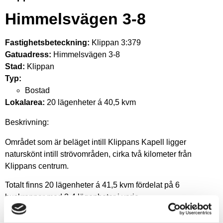
Himmelsvägen 3-8
Fastighetsbeteckning:
Klippan 3:379
Gatuadress:
Himmelsvägen 3-8
Stad:
Klippan
Typ:
Bostad
Lokalarea:
20 lägenheter á 40,5 kvm
Beskrivning:
Området som är beläget intill Klippans Kapell ligger
naturskönt intill strövområden, cirka två kilometer från
Klippans centrum.
Totalt finns 20 lägenheter á 41,5 kvm fördelat på 6
huskroppar med 3-4 lägenheter i varje.
Stenlagd uteplats med utgång från vardagsrummet.
Uteplatserna avgränsas mellan lägenheterna med häck och