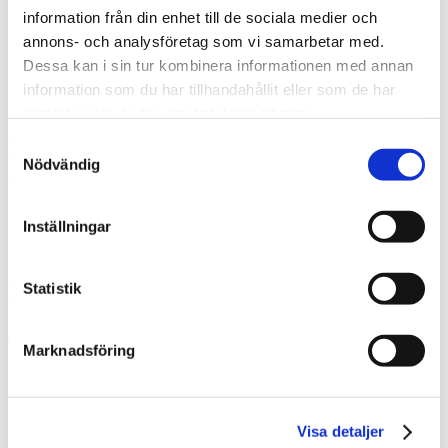
Lager
information från din enhet till de sociala medier och
Butik
annons- och analysföretag som vi samarbetar med.
Dessa kan i sin tur kombinera informationen med annan
information som du har tillhandahållit eller som de har
Beskrivning:
samlat in när du har använt deras tjänster.
I d
enna byggnad
finns det padel- och gymanläggning med en
totalyta på
12 178 kvadratmeter
.
Inomhus finns moderna
Samtyckesval
träningsfaciliteter, och utomhus erbjuds padel
lbanor, vilket ger bra
Nödvändig
möjligheter för sport oavsett väder.
Hyresgäster
Inställningar
STC, Padel of Sweden
Kontakt
Statistik
Intresseanmälan
Marknadsföring
Visa detaljer