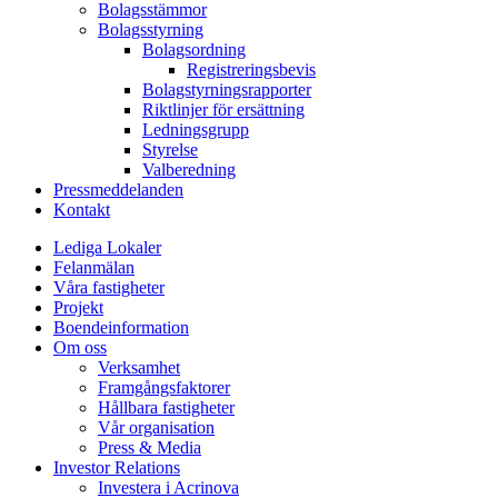
Bolagsstämmor
Bolagsstyrning
Bolagsordning
Registreringsbevis
Bolagstyrningsrapporter
Riktlinjer för ersättning
Ledningsgrupp
Styrelse
Valberedning
Pressmeddelanden
Kontakt
Lediga Lokaler
Felanmälan
Våra fastigheter
Projekt
Boendeinformation
Om oss
Verksamhet
Framgångsfaktorer
Hållbara fastigheter
Vår organisation
Press & Media
Investor Relations
Investera i Acrinova