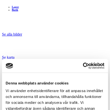
Lager
Butik
Se alla bilder
Se karta
Hem
/
Våra fastigheter
/
Trävaruvägen 1
Trelleborg
Trävaruvägen 1
Denna webbplats använder cookies
Vi använder enhetsidentifierare för att anpassa innehållet
Fastighetsbeteckning:
Trävaran 12
och annonserna till användarna, tillhandahålla funktioner
Gatuadress:
Trävaruvägen 1, Trelleborg
Stad:
Trelleborg
för sociala medier och analysera vår trafik. Vi
Typ:
vidarebefordrar även sådana identifierare och annan