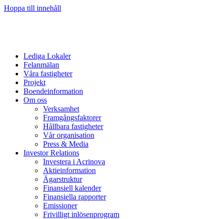
Hoppa till innehåll
Lediga Lokaler
Felanmälan
Våra fastigheter
Projekt
Boendeinformation
Om oss
Verksamhet
Framgångsfaktorer
Hållbara fastigheter
Vår organisation
Press & Media
Investor Relations
Investera i Acrinova
Aktieinformation
Ägarstruktur
Finansiell kalender
Finansiella rapporter
Emissioner
Frivilligt inlösenprogram